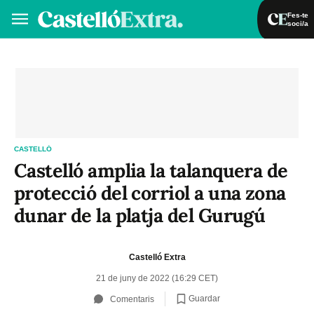
Fes-te
soci/a
Fes-te soci/a
Iniciar sessió
VA
ES
CASTELLÓ
Castelló amplia la talanquera de
protecció del corriol a una zona
dunar de la platja del Gurugú
Castelló Extra
21 de juny de 2022 (16:29 CET)
Guardar
Comentaris