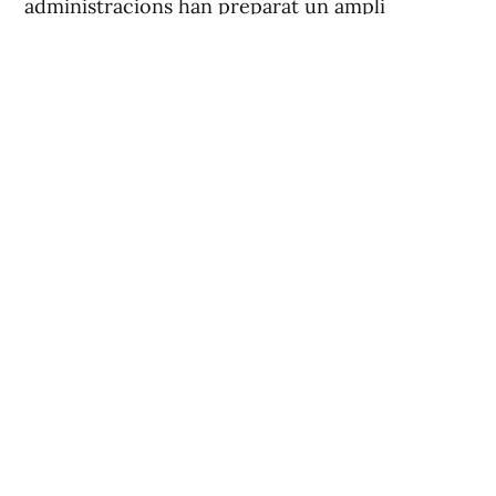
administracions han preparat un ampli
dispositiu de Seguretat i Emergències, a més de
restriccions d'accés i trànsit en alguns punts
per a garantir una observació segura i protegir
els espais naturals.