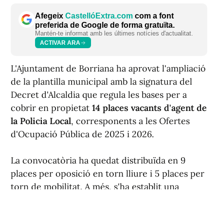
Afegeix
CastellóExtra.com
com a font
preferida de Google de forma gratuïta.
Mantén-te informat amb les últimes notícies d'actualitat.
ACTIVAR ARA
L'Ajuntament de Borriana ha aprovat l'ampliació
de la plantilla municipal amb la signatura del
Decret d'Alcaldia que regula les bases per a
cobrir en propietat
14 places vacants d'agent de
la Policia Local
, corresponents a les Ofertes
d'Ocupació Pública de 2025 i 2026.
La convocatòria ha quedat distribuïda en 9
places per oposició en torn lliure i 5 places per
torn de mobilitat. A més, s'ha establit una
reserva del 30 % de les places del torn lliure
per a dones.