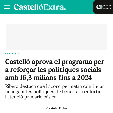
Fes-te
soci/a
Fes-te soci/a
Iniciar sessió
VA
ES
CASTELLÓ
Castelló aprova el programa per
a reforçar les polítiques socials
amb 16,3 milions fins a 2024
Ribera destaca que l'acord permetrà continuar
finançant les polítiques de benestar i enfortir
l'atenció primària bàsica
Castelló Extra