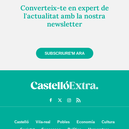
Converteix-te en expert de
l'actualitat amb la nostra
newsletter
Registra't gratuïtament i et mantindrem informat
sempre de tot el que passa a prop teu
SUBSCRIURE'M ARA
Castelló
Vila-real
Pobles
Economía
Cultura