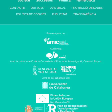
Societat
Successos
Política
Hemeroteca
CONTACTE
QUI SOM?
AVÍS LEGAL
PROTECCIÓ DE DADES
POLÍTICA DE COOKIES
PUBLICITAT
TRANSPARÈNCIA
Formem part de:
Audiència:
Amb la col·laboració de la Conselleria d’Educació, Investigació, Cultura i Esport:
Amb la col·laboració de: