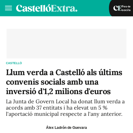
Fes-te
soci/a
Fes-te soci/a
Iniciar sessió
VA
ES
CASTELLÓ
Llum verda a Castelló als últims
convenis socials amb una
inversió d'1,2 milions d'euros
La Junta de Govern Local ha donat llum verda a
acords amb 37 entitats i ha elevat un 5 %
l'aportació municipal respecte a l'any anterior.
Álex Ladrón de Guevara