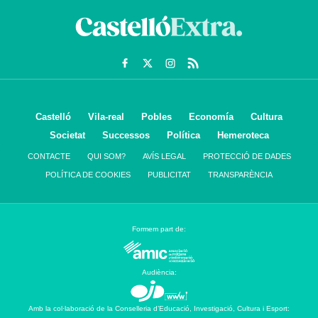
Castelló
Vila-real
Pobles
Economía
Cultura
Societat
Successos
Política
Hemeroteca
CONTACTE
QUI SOM?
AVÍS LEGAL
PROTECCIÓ DE DADES
POLÍTICA DE COOKIES
PUBLICITAT
TRANSPARÈNCIA
Formem part de:
Audiència:
Amb la col·laboració de la Conselleria d’Educació, Investigació, Cultura i Esport: