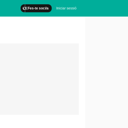
Fes-te soci/a
Iniciar sessió