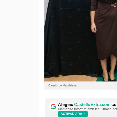
Cartells de Magdalena
Afegeix
CastellóExtra.com
com
Mantén-te informat amb les últimes notí
ACTIVAR ARA