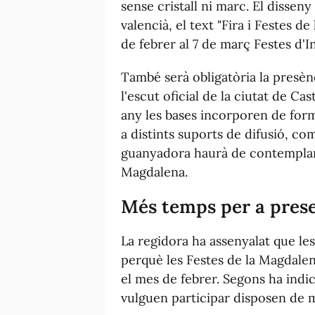
sense cristall ni marc. El disseny
valencià, el text "Fira i Festes d
de febrer al 7 de març Festes d'In
També serà obligatòria la presènc
l'escut oficial de la ciutat de Ca
any les bases incorporen de for
a distints suports de difusió, com
guanyadora haurà de contemplar a
Magdalena.
Més temps per a pres
La regidora ha assenyalat que le
perquè les Festes de la Magdale
el mes de febrer. Segons ha indi
vulguen participar disposen de m