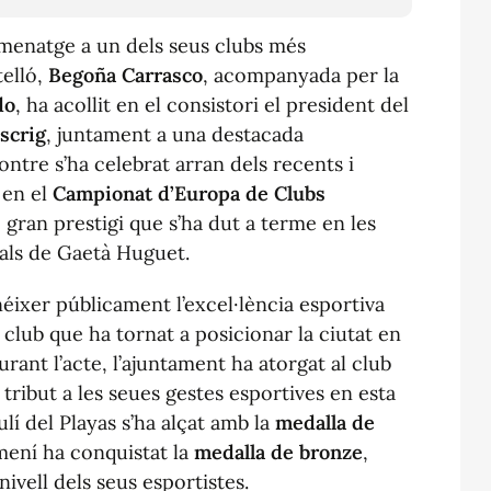
omenatge a un dels seus clubs més
telló,
Begoña Carrasco
, acompanyada per la
do
, ha acollit en el consistori el president del
scrig
, juntament a una destacada
ontre s’ha celebrat arran dels recents i
 en el
Campionat d’Europa de Clubs
gran prestigi que s’ha dut a terme en les
pals de Gaetà Huguet.
éixer públicament l’excel·lència esportiva
 club que ha tornat a posicionar la ciutat en
Durant l’acte, l’ajuntament ha atorgat al club
tribut a les seues gestes esportives en esta
lí del Playas s’ha alçat amb la
medalla de
mení ha conquistat la
medalla de bronze
,
ivell dels seus esportistes.