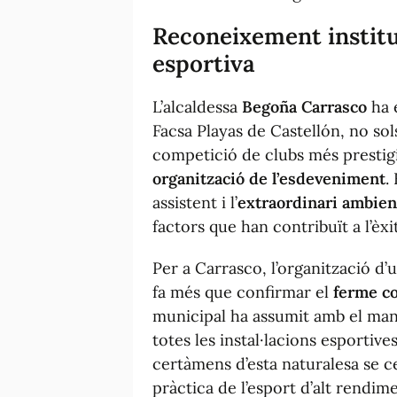
Reconeixement instituc
esportiva
L’alcaldessa
Begoña Carrasco
ha e
Facsa Playas de Castellón, no sols
competició de clubs més prestig
organització de l’esdeveniment
.
assistent i l’
extraordinari ambien
factors que han contribuït a l’èx
Per a Carrasco, l’organització d
fa més que confirmar el
ferme c
municipal ha assumit amb el man
totes les instal·lacions esportive
certàmens d’esta naturalesa se c
pràctica de l’esport d’alt rendime