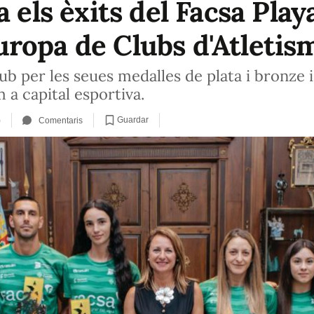
 els èxits del Facsa Play
ropa de Clubs d'Atletis
ub per les seues medalles de plata i bronze i
 a capital esportiva.
Guardar
)
Comentaris