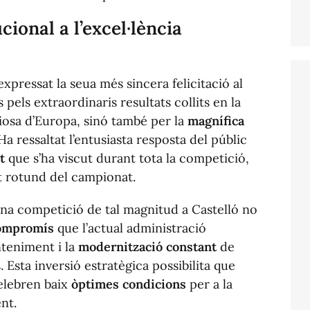
ional a l’excel·lència
xpressat la seua més sincera felicitació al
 pels extraordinaris resultats collits en la
iosa d’Europa, sinó també per la
magnífica
 Ha ressaltat l’entusiasta resposta del públic
t
que s’ha viscut durant tota la competició,
it rotund del campionat.
’una competició de tal magnitud a Castelló no
ompromís
que l’actual administració
teniment i la
modernització constant
de
s. Esta inversió estratègica possibilita que
elebren baix
òptimes condicions
per a la
nt.