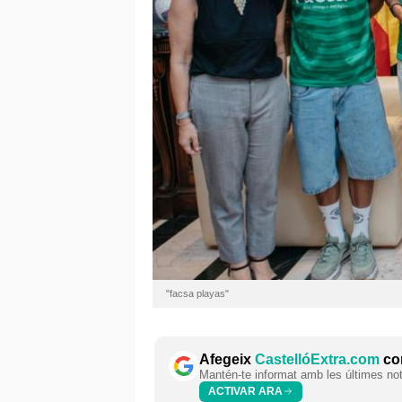
"facsa playas"
Afegeix
CastellóExtra.com
com
Mantén-te informat amb les últimes notí
ACTIVAR ARA