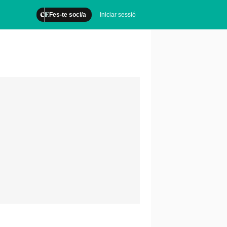
Fes-te soci/a
Iniciar sessió