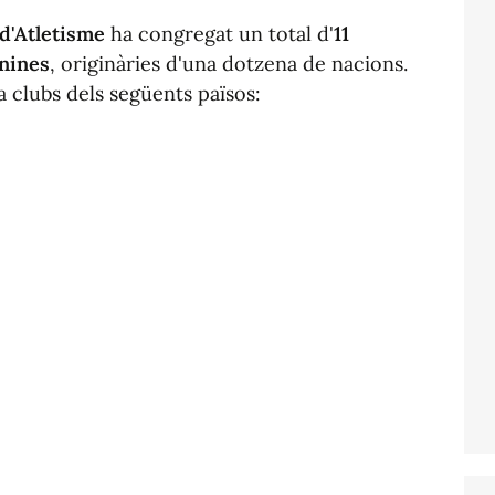
d'Atletisme
ha congregat un total d'
11
enines
, originàries d'una dotzena de nacions.
a clubs dels següents països: