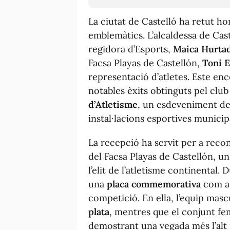
La ciutat de Castelló ha retut h
emblemàtics. L’alcaldessa de Cas
regidora d’Esports,
Maica Hurta
Facsa Playas de Castellón,
Toni E
representació d’atletes. Este enc
notables èxits obtinguts pel club
d’Atletisme
, un esdeveniment de 
instal·lacions esportives munici
La recepció ha servit per a recon
del Facsa Playas de Castellón, un
l’elit de l’atletisme continental. 
una
placa commemorativa
com a 
competició. En ella, l’equip mascu
plata
, mentres que el conjunt fe
demostrant una vegada més l’alt n