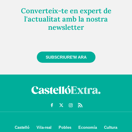
Converteix-te en expert de
l'actualitat amb la nostra
newsletter
Registra't gratuïtament i et mantindrem informat
sempre de tot el que passa a prop teu
SUBSCRIURE'M ARA
Castelló
Vila-real
Pobles
Economía
Cultura