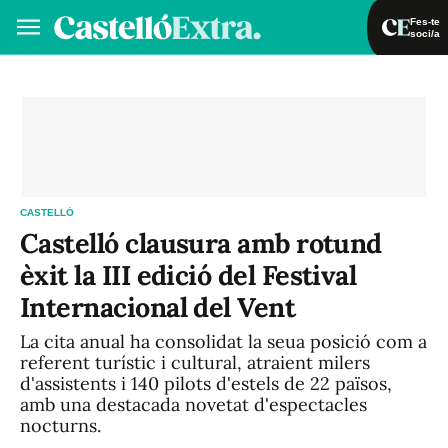
Fes-te
soci/a
Fes-te soci/a
Iniciar sessió
VA
ES
CASTELLÓ
Castelló clausura amb rotund
èxit la III edició del Festival
Internacional del Vent
La cita anual ha consolidat la seua posició com a
referent turístic i cultural, atraient milers
d'assistents i 140 pilots d'estels de 22 països,
amb una destacada novetat d'espectacles
nocturns.