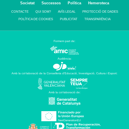
Societat
Successos
Política
Hemeroteca
CONTACTE
QUI SOM?
AVÍS LEGAL
PROTECCIÓ DE DADES
POLÍTICA DE COOKIES
PUBLICITAT
TRANSPARÈNCIA
Formem part de:
Audiència:
Amb la col·laboració de la Conselleria d’Educació, Investigació, Cultura i Esport:
Amb la col·laboració de: