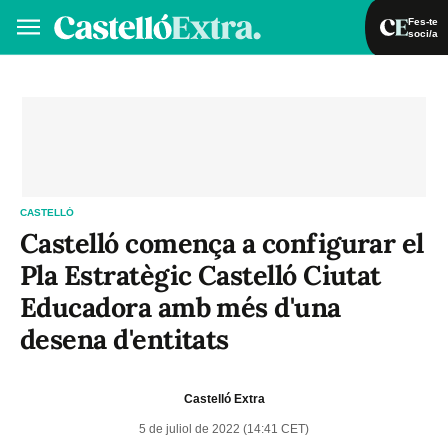
Fes-te
soci/a
Fes-te soci/a
Iniciar sessió
VA
ES
CASTELLÓ
Castelló comença a configurar el
Pla Estratègic Castelló Ciutat
Educadora amb més d'una
desena d'entitats
Castelló Extra
5 de juliol de 2022 (14:41 CET)