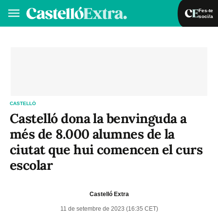
Fes-te
soci/a
Fes-te soci/a
Iniciar sessió
VA
ES
CASTELLÓ
Castelló dona la benvinguda a
més de 8.000 alumnes de la
ciutat que hui comencen el curs
escolar
Castelló Extra
11 de setembre de 2023 (16:35 CET)