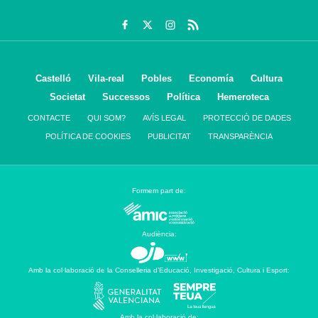
Castelló
Vila-real
Pobles
Economía
Cultura
Societat
Successos
Política
Hemeroteca
CONTACTE
QUI SOM?
AVÍS LEGAL
PROTECCIÓ DE DADES
POLÍTICA DE COOKIES
PUBLICITAT
TRANSPARÈNCIA
Formem part de:
Audiència:
Amb la col·laboració de la Conselleria d’Educació, Investigació, Cultura i Esport:
Amb la col·laboració de: