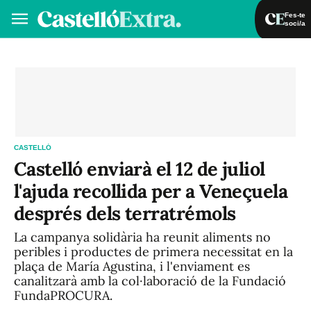
Fes-te
soci/a
Fes-te soci/a
Iniciar sessió
VA
ES
CASTELLÓ
Castelló enviarà el 12 de juliol
l'ajuda recollida per a Veneçuela
després dels terratrémols
La campanya solidària ha reunit aliments no
peribles i productes de primera necessitat en la
plaça de María Agustina, i l'enviament es
canalitzarà amb la col·laboració de la Fundació
FundaPROCURA.