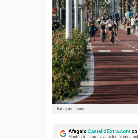
Balanç de turisme
Afegeix
CastellóExtra.com
com
Mantén-te informat amb les últimes notí