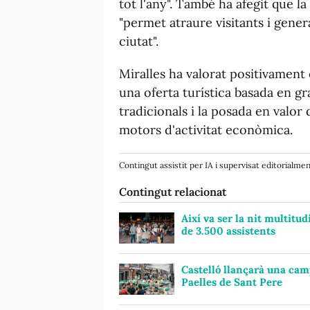
tot l'any". També ha afegit que la
"permet atraure visitants i gene
ciutat".
Miralles ha valorat positivament 
una oferta turística basada en g
tradicionals i la posada en valor
motors d'activitat econòmica.
Contingut assistit per IA i supervisat editorialme
Contingut relacionat
Així va ser la nit multitu
de 3.500 assistents
Castelló llançarà una camp
Paelles de Sant Pere