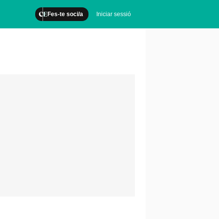
Fes-te soci/a
Iniciar sessió