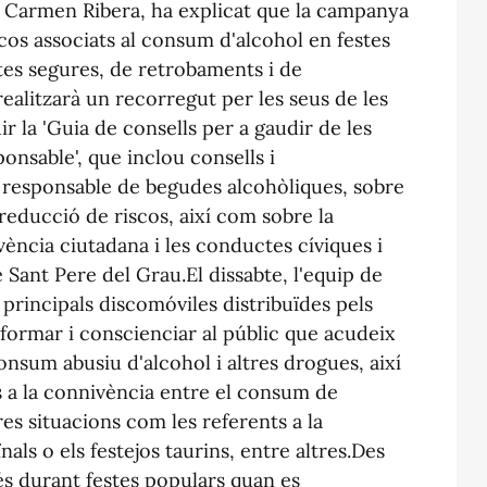
y Carmen Ribera, ha explicat que la campanya
cos associats al consum d'alcohol en festes
tes segures, de retrobaments i de
realitzarà un recorregut per les seus de les
ir la 'Guia de consells per a gaudir de les
onsable', que inclou consells i
responsable de begudes alcohòliques, sobre
reducció de riscos, així com sobre la
ència ciutadana i les conductes cíviques i
 Sant Pere del Grau.El dissabte, l'equip de
principals discomóviles distribuïdes pels
nformar i conscienciar al públic que acudeix
consum abusiu d'alcohol i altres drogues, així
ts a la connivència entre el consum de
es situacions com les referents a la
nals o els festejos taurins, entre altres.Des
s durant festes populars quan es