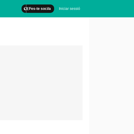
Fes-te soci/a
Iniciar sessió