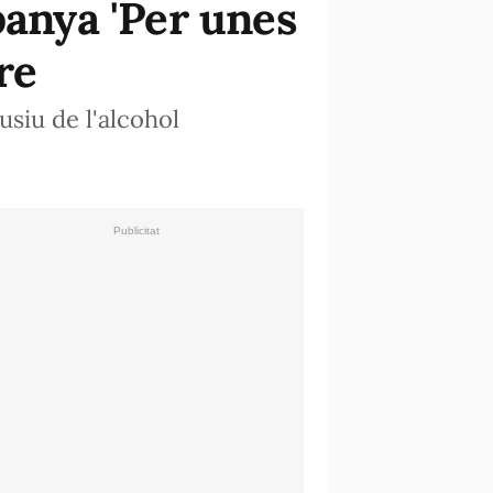
panya 'Per unes
re
siu de l'alcohol