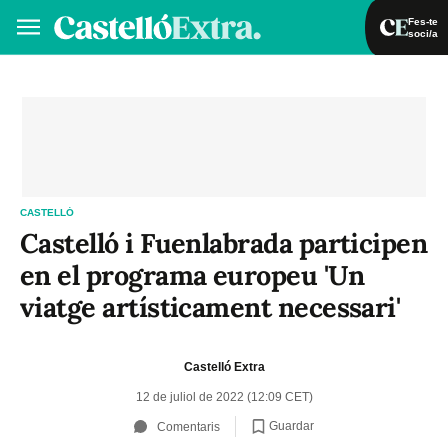
Fes-te
soci/a
Fes-te soci/a
Iniciar sessió
VA
ES
CASTELLÓ
Castelló i Fuenlabrada participen
en el programa europeu 'Un
viatge artísticament necessari'
Castelló Extra
12 de juliol de 2022 (12:09 CET)
Guardar
Comentaris