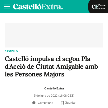
Fes-te
soci/a
Fes-te soci/a
Iniciar sessió
VA
ES
CASTELLÓ
Castelló impulsa el segon Pla
d'Acció de Ciutat Amigable amb
les Persones Majors
Castelló Extra
5 de juny de 2022 (16:08 CET)
Guardar
Comentaris