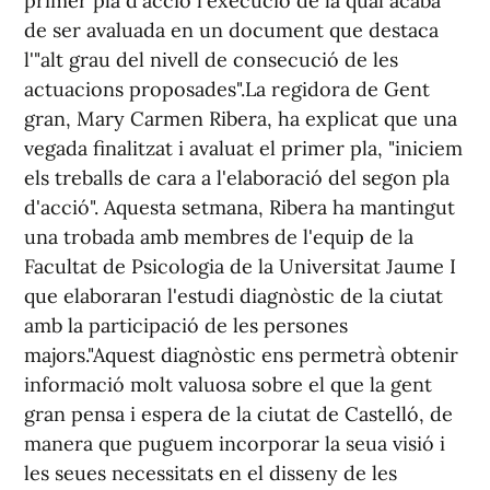
primer pla d'acció l'execució de la qual acaba
de ser avaluada en un document que destaca
l'"alt grau del nivell de consecució de les
actuacions proposades".La regidora de Gent
gran, Mary Carmen Ribera, ha explicat que una
vegada finalitzat i avaluat el primer pla, "iniciem
els treballs de cara a l'elaboració del segon pla
d'acció". Aquesta setmana, Ribera ha mantingut
una trobada amb membres de l'equip de la
Facultat de Psicologia de la Universitat Jaume I
que elaboraran l'estudi diagnòstic de la ciutat
amb la participació de les persones
majors."Aquest diagnòstic ens permetrà obtenir
informació molt valuosa sobre el que la gent
gran pensa i espera de la ciutat de Castelló, de
manera que puguem incorporar la seua visió i
les seues necessitats en el disseny de les