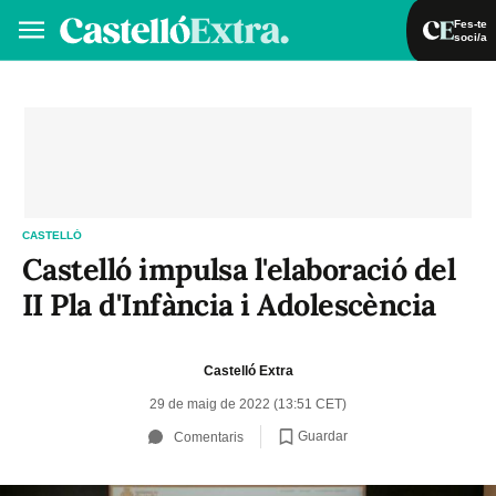
Fes-te
soci/a
Fes-te soci/a
Iniciar sessió
VA
ES
CASTELLÓ
Castelló impulsa l'elaboració del
II Pla d'Infància i Adolescència
Castelló Extra
29 de maig de 2022 (13:51 CET)
Guardar
Comentaris