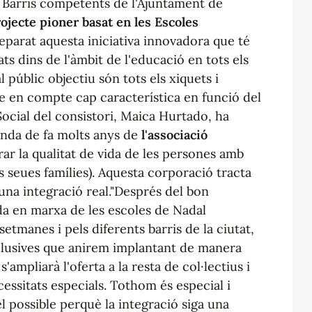
e Barris competents de l'Ajuntament de
ojecte pioner basat en les Escoles
reparat aquesta iniciativa innovadora que té
ts dins de l'àmbit de l'educació en tots els
al públic objectiu són tots els xiquets i
re en compte cap característica en funció del
ocial del consistori, Maica Hurtado, ha
nda de fa molts anys de
l'associació
rar la qualitat de vida de les persones amb
es seues famílies). Aquesta corporació tracta
una integració real."Després del bon
da en marxa de les escoles de Nadal
 setmanes i pels diferents barris de la ciutat,
nclusives que anirem implantant de manera
ampliarà l'oferta a la resta de col·lectius i
essitats especials. Tothom és especial i
el possible perquè la integració siga una