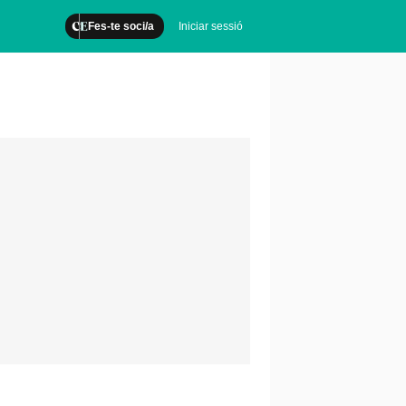
Fes-te soci/a
Iniciar sessió