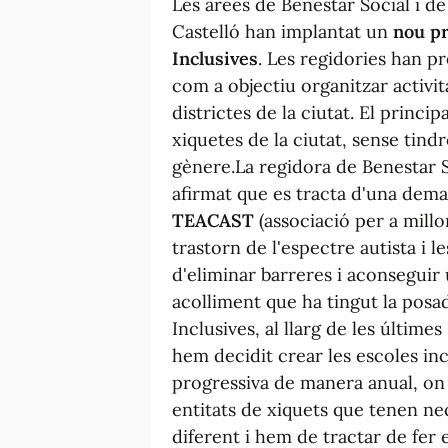
Les àrees de Benestar Social i d
Castelló han implantat un
nou pr
Inclusives
. Les regidories han p
com a objectiu organitzar activita
districtes de la ciutat. El princip
xiquetes de la ciutat, sense tind
gènere.La regidora de Benestar S
afirmat que es tracta d'una dema
TEACAST
(associació per a millo
trastorn de l'espectre autista i l
d'eliminar barreres i aconseguir 
acolliment que ha tingut la posa
Inclusives, al llarg de les últimes
hem decidit crear les escoles i
progressiva de manera anual, on s'
entitats de xiquets que tenen nec
diferent i hem de tractar de fer 