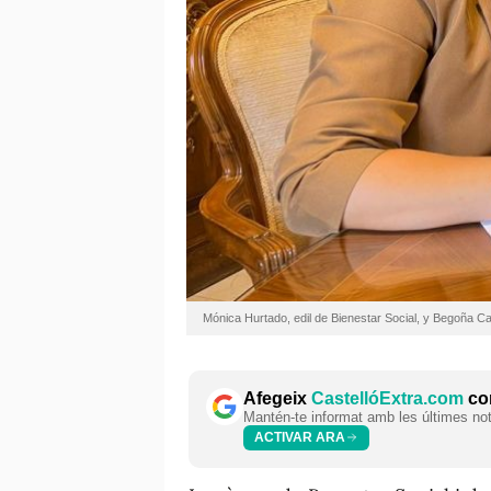
Mónica Hurtado, edil de Bienestar Social, y Begoña Ca
Afegeix
CastellóExtra.com
com
Mantén-te informat amb les últimes notí
ACTIVAR ARA