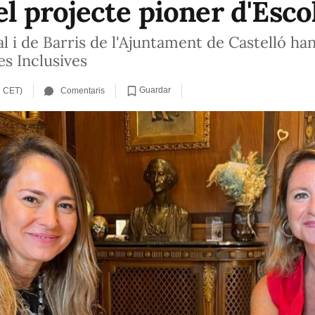
 el projecte pioner d'Esco
l i de Barris de l'Ajuntament de Castelló ha
es Inclusives
Guardar
7 CET)
Comentaris