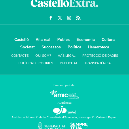
Castelló
Vila-real
Pobles
Economía
Cultura
Societat
Successos
Política
Hemeroteca
CONTACTE
QUI SOM?
AVÍS LEGAL
PROTECCIÓ DE DADES
POLÍTICA DE COOKIES
PUBLICITAT
TRANSPARÈNCIA
Formem part de:
Audiència:
Amb la col·laboració de la Conselleria d’Educació, Investigació, Cultura i Esport: