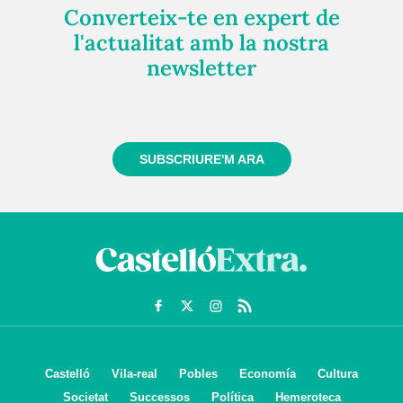
Converteix-te en expert de
l'actualitat amb la nostra
newsletter
Registra't gratuïtament i et mantindrem informat
sempre de tot el que passa a prop teu
SUBSCRIURE'M ARA
Castelló
Vila-real
Pobles
Economía
Cultura
Societat
Successos
Política
Hemeroteca