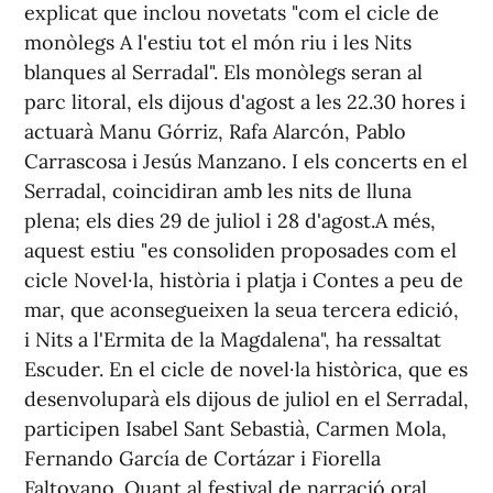
explicat que inclou novetats "com el cicle de
monòlegs A l'estiu tot el món riu i les Nits
blanques al Serradal". Els monòlegs seran al
parc litoral, els dijous d'agost a les 22.30 hores i
actuarà Manu Górriz, Rafa Alarcón, Pablo
Carrascosa i Jesús Manzano. I els concerts en el
Serradal, coincidiran amb les nits de lluna
plena; els dies 29 de juliol i 28 d'agost.A més,
aquest estiu "es consoliden proposades com el
cicle Novel·la, història i platja i Contes a peu de
mar, que aconsegueixen la seua tercera edició,
i Nits a l'Ermita de la Magdalena", ha ressaltat
Escuder. En el cicle de novel·la històrica, que es
desenvoluparà els dijous de juliol en el Serradal,
participen Isabel Sant Sebastià, Carmen Mola,
Fernando García de Cortázar i Fiorella
Faltoyano. Quant al festival de narració oral