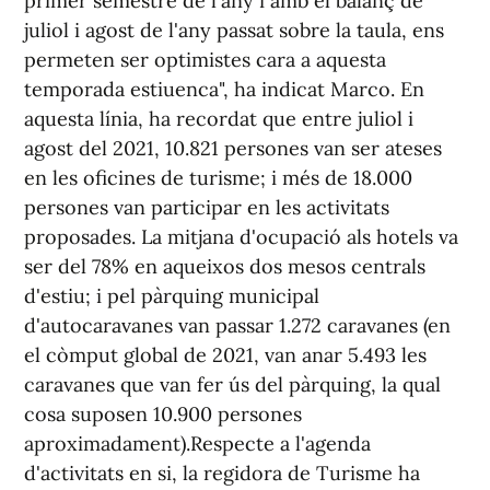
primer semestre de l'any i amb el balanç de
juliol i agost de l'any passat sobre la taula, ens
permeten ser optimistes cara a aquesta
temporada estiuenca", ha indicat Marco. En
aquesta línia, ha recordat que entre juliol i
agost del 2021, 10.821 persones van ser ateses
en les oficines de turisme; i més de 18.000
persones van participar en les activitats
proposades. La mitjana d'ocupació als hotels va
ser del 78% en aqueixos dos mesos centrals
d'estiu; i pel pàrquing municipal
d'autocaravanes van passar 1.272 caravanes (en
el còmput global de 2021, van anar 5.493 les
caravanes que van fer ús del pàrquing, la qual
cosa suposen 10.900 persones
aproximadament).Respecte a l'agenda
d'activitats en si, la regidora de Turisme ha