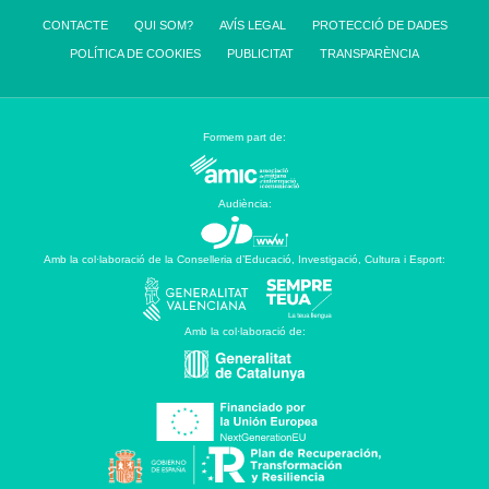
CONTACTE
QUI SOM?
AVÍS LEGAL
PROTECCIÓ DE DADES
POLÍTICA DE COOKIES
PUBLICITAT
TRANSPARÈNCIA
Formem part de:
Audiència:
Amb la col·laboració de la Conselleria d’Educació, Investigació, Cultura i Esport:
Amb la col·laboració de: