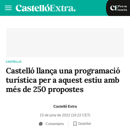
Fes-te
soci/a
Fes-te soci/a
Iniciar sessió
VA
ES
CASTELLÓ
Castelló llança una programació
turística per a aquest estiu amb
més de 250 propostes
Castelló Extra
15 de juny de 2022 (18:22 CET)
Guardar
Comentaris