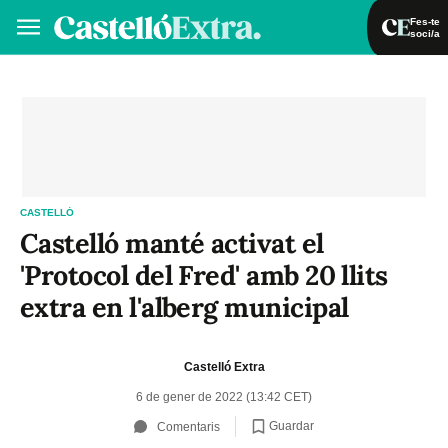
Fes-te
soci/a
Fes-te soci/a
Iniciar sessió
VA
ES
CASTELLÓ
Castelló manté activat el
'Protocol del Fred' amb 20 llits
extra en l'alberg municipal
Castelló Extra
6 de gener de 2022 (13:42 CET)
Guardar
Comentaris