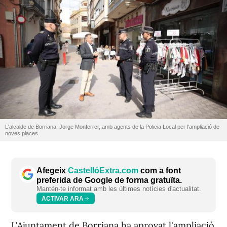
L'alcalde de Borriana, Jorge Monferrer, amb agents de la Policia Local per l'ampliació de
noves places
Afegeix
CastellóExtra.com
com a font
preferida de Google de forma gratuïta.
Mantén-te informat amb les últimes notícies d'actualitat.
ACTIVAR ARA
L'Ajuntament de Borriana ha aprovat l'ampliació