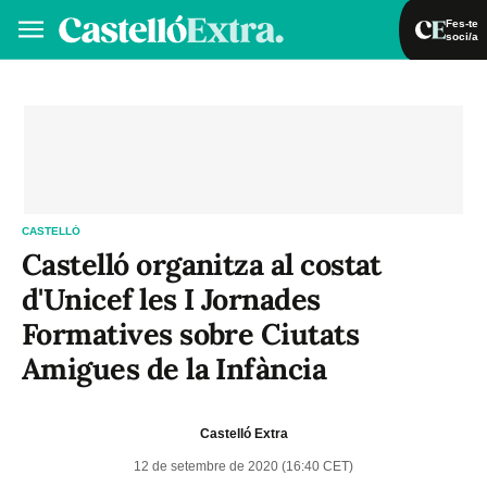
Fes-te
soci/a
Fes-te soci/a
Iniciar sessió
VA
ES
CASTELLÓ
Castelló organitza al costat
d'Unicef les I Jornades
Formatives sobre Ciutats
Amigues de la Infància
Castelló Extra
12 de setembre de 2020 (16:40 CET)