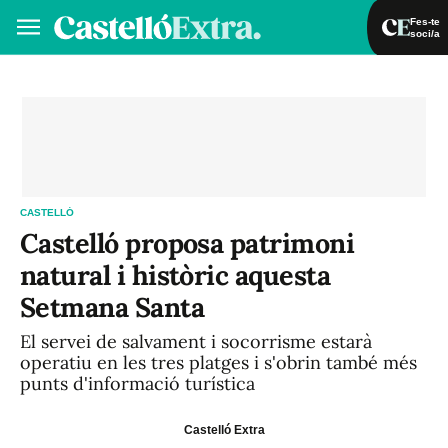
Fes-te
soci/a
Fes-te soci/a
Iniciar sessió
VA
ES
CASTELLÓ
Castelló proposa patrimoni
natural i històric aquesta
Setmana Santa
El servei de salvament i socorrisme estarà
operatiu en les tres platges i s'obrin també més
punts d'informació turística
Castelló Extra