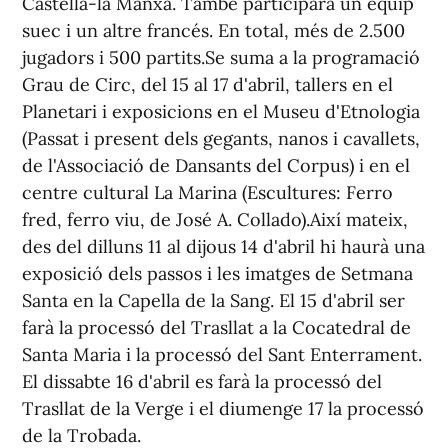
Castella-la Manxa. També participarà un equip
suec i un altre francés. En total, més de 2.500
jugadors i 500 partits.Se suma a la programació
Grau de Circ, del 15 al 17 d'abril, tallers en el
Planetari i exposicions en el Museu d'Etnologia
(Passat i present dels gegants, nanos i cavallets,
de l'Associació de Dansants del Corpus) i en el
centre cultural La Marina (Escultures: Ferro
fred, ferro viu, de José A. Collado).Així mateix,
des del dilluns 11 al dijous 14 d'abril hi haurà una
exposició dels passos i les imatges de Setmana
Santa en la Capella de la Sang. El 15 d'abril ser
farà la processó del Trasllat a la Cocatedral de
Santa Maria i la processó del Sant Enterrament.
El dissabte 16 d'abril es farà la processó del
Trasllat de la Verge i el diumenge 17 la processó
de la Trobada.