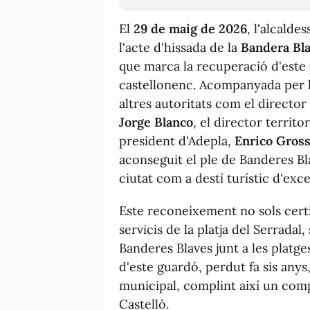
El
29 de maig de 2026
, l'alcalde
l'acte d'hissada de la
Bandera Bl
que marca la recuperació d'este pr
castellonenc. Acompanyada per 
altres autoritats com el director
Jorge Blanco
, el director territ
president d'Adepla,
Enrico Gross
aconseguit el ple de Banderes Bla
ciutat com a destí turístic d'exce
Este reconeixement no sols certi
servicis de la platja del Serrada
Banderes Blaves junt a les platge
d'este guardó, perdut fa sis anys,
municipal, complint així un com
Castelló.