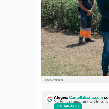
6a19afe966105
Afegeix
CastellóExtra.com
com
Mantén-te informat amb les últimes notí
ACTIVAR ARA