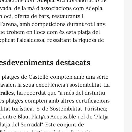
ssociacions com
Adepla
. «La col·laboració de
ivada, de la mà d'associacions com Adepla.
 oci, oferta de bars, restaurants i
 l'arena, amb competicions durant tot l'any,
que trobem en llocs com és esta platja del
plicat l'alcaldessa, ressaltant la riquesa de
i esdeveniments destacats
s platges de Castelló compten amb una sèrie
valen la seua excel·lència i sostenibilitat. La
ralles
, ha recordat que "a més del distintiu
res platges compten amb altres certificacions
itat turística; 'S' de Sostenibilitat Turística;
ntre Blau; Platges Accessible i el de 'Platja
latja del Serradal". Este conjunt de