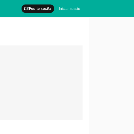
Fes-te soci/a
Iniciar sessió