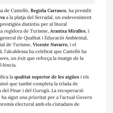
ssa de Castelló,
Begoña Carrasco
, ha presidit
ava
a la platja del Serradal, un esdeveniment
estigiós distintiu per al litoral
la regidora de Turisme,
Arantxa Miralles
, i
 general de Qualitat i Educació Ambiental,
orial de Turisme,
Vicente Navarro
, i el
i
, l'alcaldessa ha celebrat que Castelló ha
ves, un èxit que reforça la imatge de la
l·lència.
fica la
qualitat superior de les aigües
i els
l, sinó que també completa la tríada de
s del Pinar i del Gurugú. La recuperació
 ha sigut una prioritat per a l'actual Govern
promís electoral amb els ciutadans de