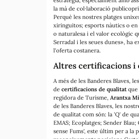
estratègia, especialment amb a
la mà de col·laboració publicopr
Perquè les nostres platges unixen
xiringuitos; esports nàutics o en
o naturalesa i el valor ecològic 
Serradal i les seues dunes», ha ex
l'oferta costanera.
Altres certificacions 
A més de les Banderes Blaves, le
de
certificacions de qualitat
que a
regidora de Turisme,
Arantxa Mi
de les Banderes Blaves, les nost
de qualitat com són: la 'Q' de qual
EMAS; Ecoplatges; Sender Blau; Ce
sense Fums', este últim per a la p