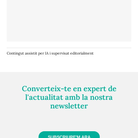
Contingut assistit per IA i supervisat editorialment
Converteix-te en expert de
l'actualitat amb la nostra
newsletter
Registra't gratuïtament i et mantindrem informat
sempre de tot el que passa a prop teu
SUBSCRIURE'M ARA