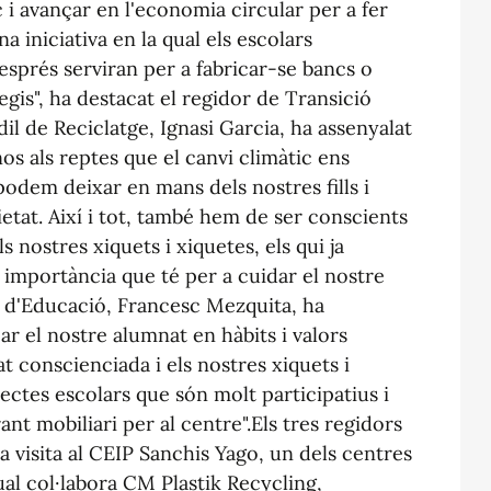
ic i avançar en l'economia circular per a fer
a iniciativa en la qual els escolars
esprés serviran per a fabricar-se bancs o
egis", ha destacat el regidor de Transició
l de Reciclatge, Ignasi Garcia, ha assenyalat
os als reptes que el canvi climàtic ens
podem deixar en mans dels nostres fills i
cietat. Així i tot, també hem de ser conscients
 nostres xiquets i xiquetes, els qui ja
a importància que té per a cuidar el nostre
or d'Educació, Francesc Mezquita, ha
car el nostre alumnat en hàbits i valors
t conscienciada i els nostres xiquets i
ectes escolars que són molt participatius i
nt mobiliari per al centre".Els tres regidors
 visita al CEIP Sanchis Yago, un dels centres
ual col·labora CM Plastik Recycling,