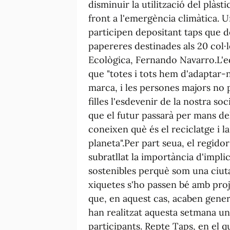
disminuir la utilització del plàst
front a l'emergència climàtica. Un
participen depositant taps que d
papereres destinades als 20 col·l
Ecològica, Fernando Navarro.L'edi
que "totes i tots hem d'adaptar-n
marca, i les persones majors no 
filles l'esdevenir de la nostra so
que el futur passarà per mans dels
coneixen què és el reciclatge i l
planeta".Per part seua, el regid
subratllat la importància d'impli
sostenibles perquè som una ciuta
xiquetes s'ho passen bé amb proj
que, en aquest cas, acaben genera
han realitzat aquesta setmana una
participants. Repte Taps, en el q