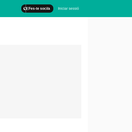
Fes-te soci/a
Iniciar sessió