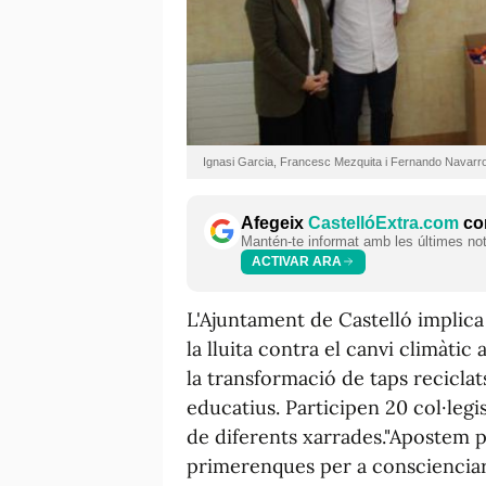
Ignasi Garcia, Francesc Mezquita i Fernando Navarr
Afegeix
CastellóExtra.com
com
Mantén-te informat amb les últimes notí
ACTIVAR ARA
L'Ajuntament de Castelló implica 
la lluita contra el canvi climàti
la transformació de taps reciclat
educatius. Participen 20 col·legi
de diferents xarrades."Apostem p
primerenques per a conscienciar 