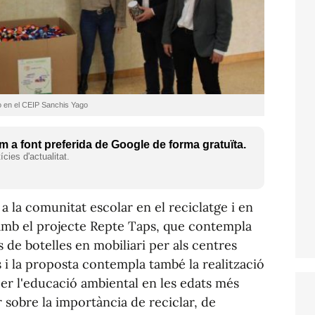
o en el CEIP Sanchis Yago
 a font preferida de Google de forma gratuïta.
cies d'actualitat.
a la comunitat escolar en el reciclatge i en
c amb el projecte Repte Taps, que contempla
s de botelles en mobiliari per als centres
s i la proposta contempla també la realització
er l'educació ambiental en les edats més
sobre la importància de reciclar, de