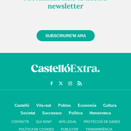
newsletter
Registra't gratuïtament i et mantindrem informat
sempre de tot el que passa a prop teu
SUBSCRIURE'M ARA
Castelló
Vila-real
Pobles
Economía
Cultura
Societat
Successos
Política
Hemeroteca
CONTACTE
QUI SOM?
AVÍS LEGAL
PROTECCIÓ DE DADES
POLÍTICA DE COOKIES
PUBLICITAT
TRANSPARÈNCIA