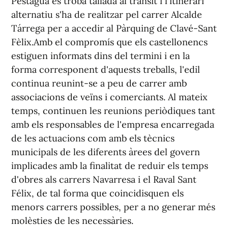
Pestagua es troba tallada al trànsit i l'itinerari
alternatiu s'ha de realitzar pel carrer Alcalde
Tárrega per a accedir al Pàrquing de Clavé-Sant
Fèlix.Amb el compromís que els castellonencs
estiguen informats dins del termini i en la
forma corresponent d'aquests treballs, l'edil
continua reunint-se a peu de carrer amb
associacions de veïns i comerciants. Al mateix
temps, continuen les reunions periòdiques tant
amb els responsables de l'empresa encarregada
de les actuacions com amb els tècnics
municipals de les diferents àrees del govern
implicades amb la finalitat de reduir els temps
d'obres als carrers Navarresa i el Raval Sant
Félix, de tal forma que coincidisquen els
menors carrers possibles, per a no generar més
molèsties de les necessàries.