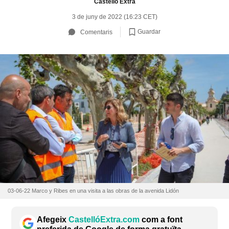
Castelló Extra
3 de juny de 2022 (16:23 CET)
Guardar
Comentaris
03-06-22 Marco y Ribes en una visita a las obras de la avenida Lidón
Afegeix
CastellóExtra.com
com a font