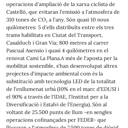
operacions d'ampliació de la xarxa ciclista de
Castelló, que evitaran l'emissió a l'atmosfera de
310 tones de CO₂ a l'any. Són quasi 10 nous
quilòmetres: 5 d'ells distribuïts entre els tres
trams habilitats en Ciutat del Transport,
Casalduch i Gran Via; 800 metres al carrer
Pascual Asensio i quasi 4 quilòmetres en el
renovat Camí La Plana.A més de l'aposta per la
mobilitat sostenible, s'han desenvolupat altres
projectes d'impacte ambiental com és la
substitució amb tecnologia LED de la totalitat
de l'enllumenat urbà (10% en el marc d'EDUSI i
el 90% a través de l'IDAE, l'Institut per a la
Diversificació i Estalvi de l'Energia). Són al
voltant de 25.500 punts de llum -en sengles
operacions cofinançades per FEDER- que
lliuraran a l'atmosfera de 7.500 tones de diòxid