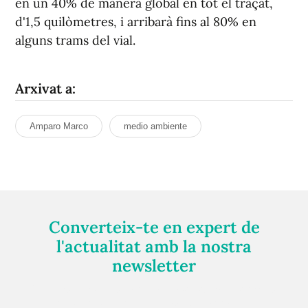
en un 40% de manera global en tot el traçat,
d'1,5 quilòmetres, i arribarà fins al 80% en
alguns trams del vial.
Arxivat a:
Amparo Marco
medio ambiente
Converteix-te en expert de
l'actualitat amb la nostra
newsletter
Registra't gratuïtament i et mantindrem informat
sempre de tot el que passa a prop teu