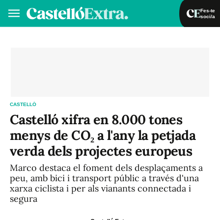
Fes-te
soci/a
Fes-te soci/a
Iniciar sessió
VA
ES
CASTELLÓ
Castelló xifra en 8.000 tones
menys de CO₂ a l'any la petjada
verda dels projectes europeus
Marco destaca el foment dels desplaçaments a
peu, amb bici i transport públic a través d'una
xarxa ciclista i per als vianants connectada i
segura