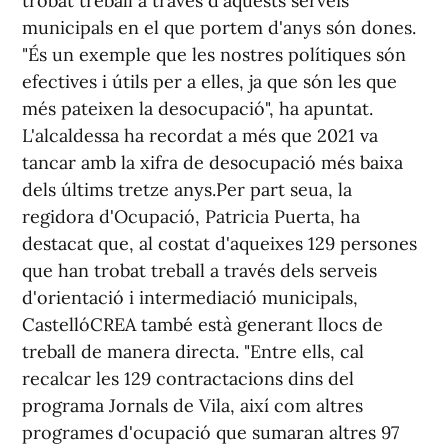
trobat treball a través d'aquests serveis
municipals en el que portem d'anys són dones.
"És un exemple que les nostres polítiques són
efectives i útils per a elles, ja que són les que
més pateixen la desocupació", ha apuntat.
L'alcaldessa ha recordat a més que 2021 va
tancar amb la xifra de desocupació més baixa
dels últims tretze anys.Per part seua, la
regidora d'Ocupació, Patricia Puerta, ha
destacat que, al costat d'aqueixes 129 persones
que han trobat treball a través dels serveis
d'orientació i intermediació municipals,
CastellóCREA també està generant llocs de
treball de manera directa. "Entre ells, cal
recalcar les 129 contractacions dins del
programa Jornals de Vila, així com altres
programes d'ocupació que sumaran altres 97