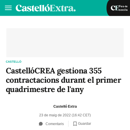
Fes-te
soci/a
Fes-te soci/a
Iniciar sessió
VA
ES
CASTELLÓ
CastellóCREA gestiona 355
contractacions durant el primer
quadrimestre de l'any
Castelló Extra
23 de maig de 2022 (16:42 CET)
Guardar
Comentaris