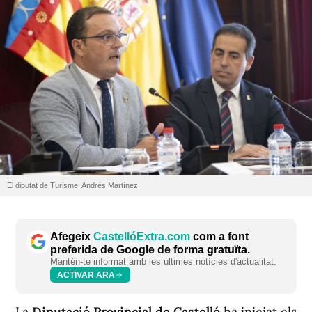
El diputat de Turisme, Andrés Martínez
Afegeix
CastellóExtra.com
com a font
preferida de Google de forma gratuïta.
Mantén-te informat amb les últimes notícies d'actualitat.
ACTIVAR ARA
La
Diputació Provincial de Castelló
ha iniciat els