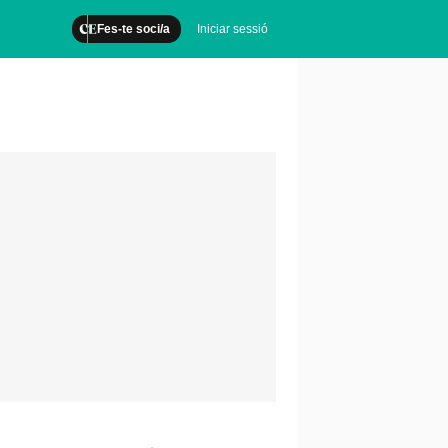
Fes-te soci/a
Iniciar sessió