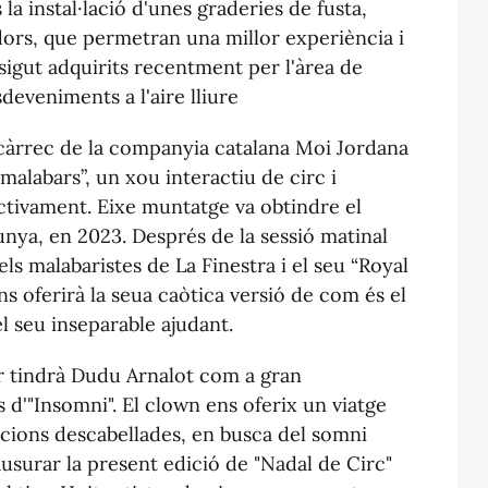
la instal·lació d'unes graderies de fusta,
dors, que permetran una millor experiència i
igut adquirits recentment per l'àrea de
sdeveniments a l'aire lliure
 càrrec de la companyia catalana Moi Jordana
malabars”, un xou interactiu de circ i
activament. Eixe muntatge va obtindre el
unya, en 2023. Després de la sessió matinal
els malabaristes de La Finestra i el seu “Royal
s oferirà la seua caòtica versió de com és el
el seu inseparable ajudant.
er tindrà Dudu Arnalot com a gran
 d'"Insomni". El clown ens oferix un viatge
uacions descabellades, en busca del somni
ausurar la present edició de "Nadal de Circ"