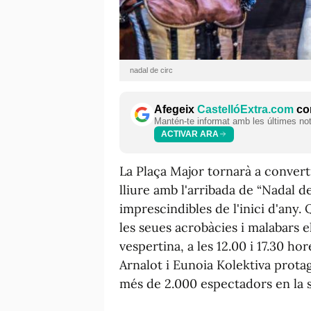
nadal de circ
Afegeix
CastellóExtra.com
com
Mantén-te informat amb les últimes notí
ACTIVAR ARA
La Plaça Major tornarà a converti
lliure amb l'arribada de “Nadal de
imprescindibles de l'inici d'any
les seues acrobàcies i malabars el
vespertina, a les 12.00 i 17.30 h
Arnalot i Eunoia Kolektiva prota
més de 2.000 espectadors en la 