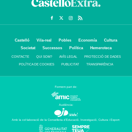
Castelló
Vila-real
Pobles
Economía
Cultura
Societat
Successos
Política
Hemeroteca
CONTACTE
QUI SOM?
AVÍS LEGAL
PROTECCIÓ DE DADES
POLÍTICA DE COOKIES
PUBLICITAT
TRANSPARÈNCIA
Formem part de:
Audiència:
Amb la col·laboració de la Conselleria d’Educació, Investigació, Cultura i Esport: