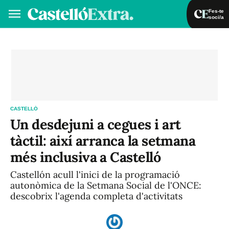
Fes-te
soci/a
Fes-te soci/a
Iniciar sessió
VA
ES
CASTELLÓ
Un desdejuni a cegues i art
tàctil: així arranca la setmana
més inclusiva a Castelló
Castellón acull l'inici de la programació
autonòmica de la Setmana Social de l'ONCE:
descobrix l'agenda completa d'activitats