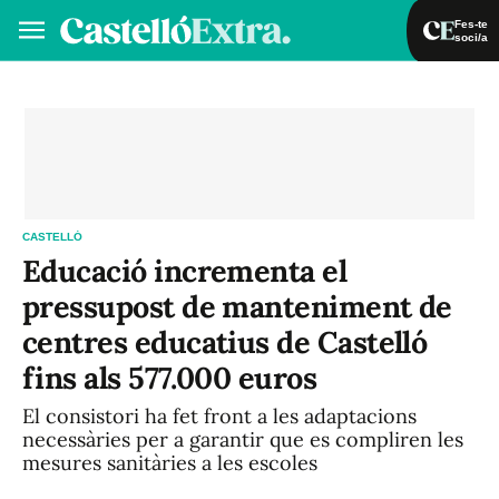
Fes-te
soci/a
Fes-te soci/a
Iniciar sessió
VA
ES
CASTELLÓ
Educació incrementa el
pressupost de manteniment de
centres educatius de Castelló
fins als 577.000 euros
El consistori ha fet front a les adaptacions
necessàries per a garantir que es compliren les
mesures sanitàries a les escoles