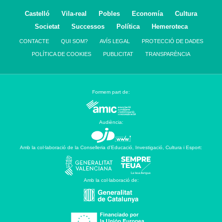
Castelló
Vila-real
Pobles
Economía
Cultura
Societat
Successos
Política
Hemeroteca
CONTACTE
QUI SOM?
AVÍS LEGAL
PROTECCIÓ DE DADES
POLÍTICA DE COOKIES
PUBLICITAT
TRANSPARÈNCIA
Formem part de:
Audiència:
Amb la col·laboració de la Conselleria d’Educació, Investigació, Cultura i Esport:
Amb la col·laboració de: