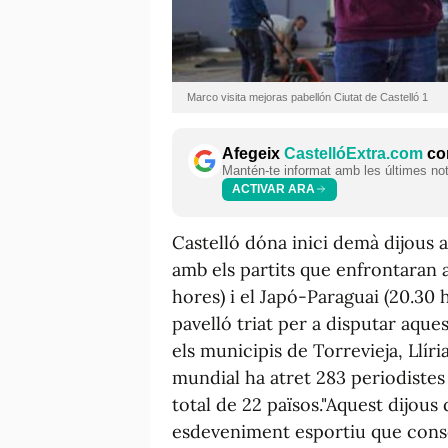
Marco visita mejoras pabellón Ciutat de Castelló 1
Afegeix
CastellóExtra.com
com
Mantén-te informat amb les últimes notí
ACTIVAR ARA
Castelló dóna inici demà dijous
amb els partits que enfrontaran a
hores) i el Japó-Paraguai (20.30 h
pavelló triat per a disputar aque
els municipis de Torrevieja, Llíria
mundial ha atret 283 periodistes 
total de 22 països."Aquest dijous
esdeveniment esportiu que consol