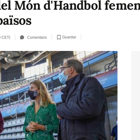
el Món d'Handbol femení
països
Guardar
0 CET)
Comentaris