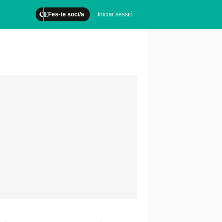
Fes-te soci/a
Iniciar sessió