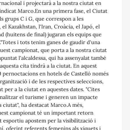
nacional i projectarà a la nostra ciutat en
 indicat Marco.En una primera fase, el Ciutat
els grups C i G, que correspon a les
l Kazakhstan, l'Iran, Croàcia, el Japó, el
nd (huitens de final) jugaran els equips que
."Totes i tots tenim ganes de gaudir d'una
uest campionat, que porta a la nostra ciutat
 apuntat l'alcaldessa, qui ha assenyalat també
aquesta cita tindrà a la ciutat. En aquest
00 pernoctacions en hotels de Castelló només
organització i de les respectives seleccions,
 per a la ciutat en aquestes dates. "Cites
nalitzar el turisme i generen un impacte
a ciutat", ha destacat Marco.A més,
quest campionat té un important retorn
esportiu apostem per la visibilització i
, oferint referents femenins als xiquets i