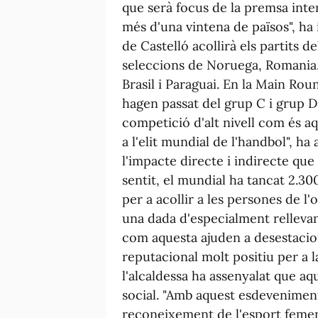
que serà focus de la premsa inter
més d'una vintena de països", ha
de Castelló acollirà els partits d
seleccions de Noruega, Romania, e
Brasil i Paraguai. En la Main Rou
hagen passat del grup C i grup D
competició d'alt nivell com és aq
a l'elit mundial de l'handbol", ha
l'impacte directe i indirecte que 
sentit, el mundial ha tancat 2.3
per a acollir a les persones de l'
una dada d'especialment rellevant
com aquesta ajuden a desestacio
reputacional molt positiu per a l
l'alcaldessa ha assenyalat que a
social. "Amb aquest esdeveniment 
reconeixement de l'esport femení