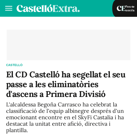
Fes-te
soci/a
Fes-te soci/a
Iniciar sessió
VA
ES
CASTELLÓ
El CD Castelló ha segellat el seu
passe a les eliminatòries
d'ascens a Primera Divisió
L'alcaldessa Begoña Carrasco ha celebrat la
classificació de l'equip albinegre després d'un
emocionant encontre en el SkyFi Castalia i ha
destacat la unitat entre afició, directiva i
plantilla.