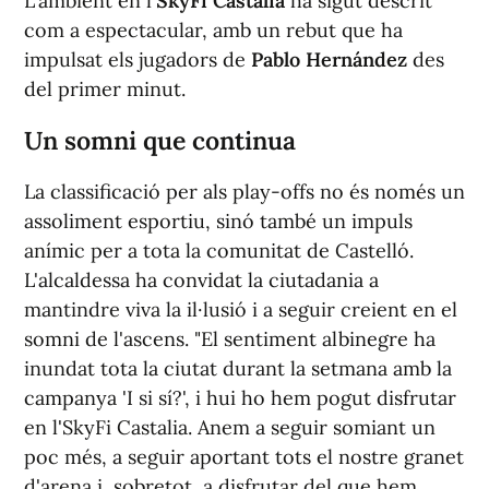
L'ambient en l'
SkyFi Castalia
ha sigut descrit
com a espectacular, amb un rebut que ha
impulsat els jugadors de
Pablo Hernández
des
del primer minut.
Un somni que continua
La classificació per als play-offs no és només un
assoliment esportiu, sinó també un impuls
anímic per a tota la comunitat de Castelló.
L'alcaldessa ha convidat la ciutadania a
mantindre viva la il·lusió i a seguir creient en el
somni de l'ascens. "El sentiment albinegre ha
inundat tota la ciutat durant la setmana amb la
campanya 'I si sí?', i hui ho hem pogut disfrutar
en l'SkyFi Castalia. Anem a seguir somiant un
poc més, a seguir aportant tots el nostre granet
d'arena i, sobretot, a disfrutar del que hem