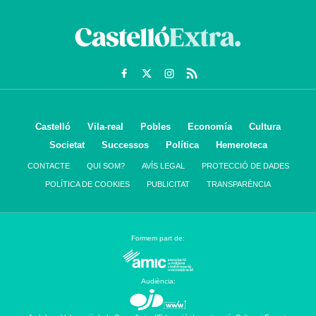
Castelló
Vila-real
Pobles
Economía
Cultura
Societat
Successos
Política
Hemeroteca
CONTACTE
QUI SOM?
AVÍS LEGAL
PROTECCIÓ DE DADES
POLÍTICA DE COOKIES
PUBLICITAT
TRANSPARÈNCIA
Formem part de:
Audiència: