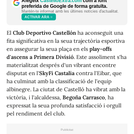
Afegeix
CastellóExtra.com
com a font
preferida de Google de forma gratuïta.
Mantén-te informat amb les últimes notícies d'actualitat.
ACTIVAR ARA
El
Club Deportivo Castellón
ha aconseguit una
fita significativa en la seua trajectòria esportiva
en assegurar la seua plaça en els
play-offs
d'ascens a Primera Divisió
. Este assoliment s'ha
materialitzat després d'un vibrant encontre
disputat en l'
SkyFi Castalia
contra l'Eibar, que
ha culminat amb la classificació de l'equip
albinegre. La ciutat de Castelló ha vibrat amb la
victòria, i l'alcaldessa,
Begoña Carrasco
, ha
expressat la seua profunda satisfacció i orgull
pel rendiment del club.