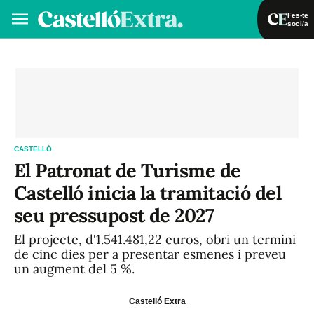
Fes-te
soci/a
Fes-te soci/a
Iniciar sessió
VA
ES
CASTELLÓ
El Patronat de Turisme de
Castelló inicia la tramitació del
seu pressupost de 2027
El projecte, d'1.541.481,22 euros, obri un termini
de cinc dies per a presentar esmenes i preveu
un augment del 5 %.
Castelló Extra