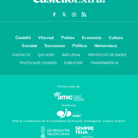
Castelló
Vila-real
Pobles
Economía
Cultura
Societat
Successos
Política
Hemeroteca
CONTACTE
QUI SOM?
AVÍS LEGAL
PROTECCIÓ DE DADES
POLÍTICA DE COOKIES
PUBLICITAT
TRANSPARÈNCIA
Formem part de:
Audiència:
Amb la col·laboració de la Conselleria d’Educació, Investigació, Cultura i Esport: