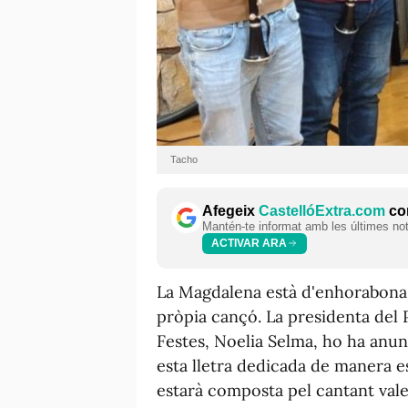
Tacho
Afegeix
CastellóExtra.com
com
Mantén-te informat amb les últimes notí
ACTIVAR ARA
La Magdalena està d'enhorabona 
pròpia cançó. La presidenta del 
Festes, Noelia Selma, ho ha anun
esta lletra dedicada de manera es
estarà composta pel cantant val