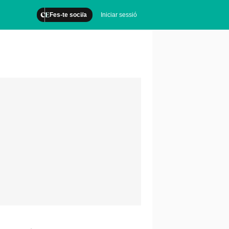
Fes-te soci/a
Iniciar sessió