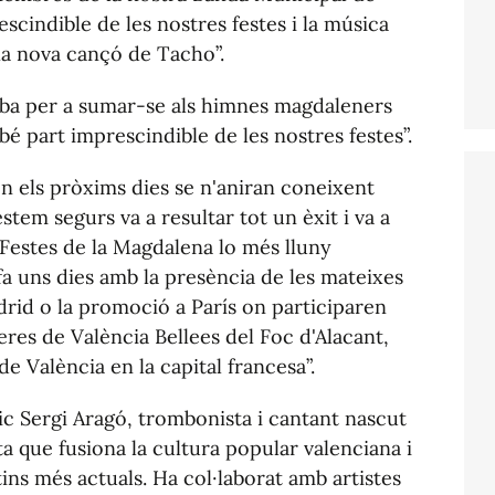
scindible de les nostres festes i la música
xa nova cançó de Tacho”.
riba per a sumar-se als himnes magdaleners
é part imprescindible de les nostres festes”.
n els pròxims dies se n'aniran coneixent
estem segurs va a resultar tot un èxit i va a
 Festes de la Magdalena lo més lluny
a uns dies amb la presència de les mateixes
drid o la promoció a París on participaren
leres de València Bellees del Foc d'Alacant,
e València en la capital francesa”.
ic Sergi Aragó, trombonista i cantant nascut
ta que fusiona la cultura popular valenciana i
tins més actuals. Ha col·laborat amb artistes