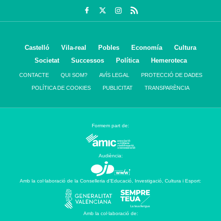
Castelló
Vila-real
Pobles
Economía
Cultura
Societat
Successos
Política
Hemeroteca
CONTACTE
QUI SOM?
AVÍS LEGAL
PROTECCIÓ DE DADES
POLÍTICA DE COOKIES
PUBLICITAT
TRANSPARÈNCIA
Formem part de:
Audiència:
Amb la col·laboració de la Conselleria d’Educació, Investigació, Cultura i Esport:
Amb la col·laboració de: