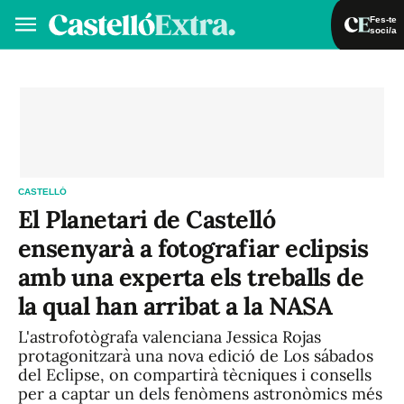
Fes-te
soci/a
Fes-te soci/a
Iniciar sessió
VA
ES
CASTELLÓ
El Planetari de Castelló
ensenyarà a fotografiar eclipsis
amb una experta els treballs de
la qual han arribat a la NASA
L'astrofotògrafa valenciana Jessica Rojas
protagonitzarà una nova edició de Los sábados
del Eclipse, on compartirà tècniques i consells
per a captar un dels fenòmens astronòmics més