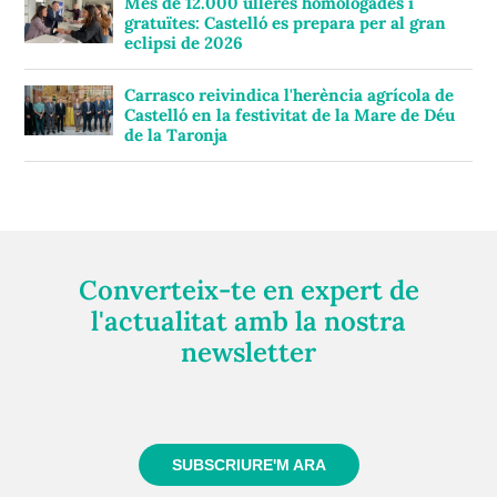
Més de 12.000 ulleres homologades i
gratuïtes: Castelló es prepara per al gran
eclipsi de 2026
Carrasco reivindica l'herència agrícola de
Castelló en la festivitat de la Mare de Déu
de la Taronja
Converteix-te en expert de
l'actualitat amb la nostra
newsletter
Registra't gratuïtament i et mantindrem informat
sempre de tot el que passa a prop teu
SUBSCRIURE'M ARA