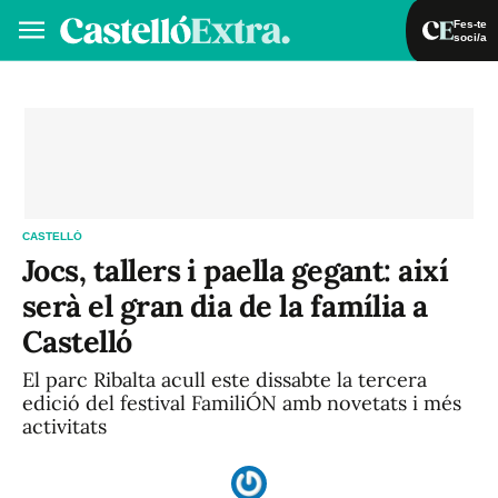
Fes-te
soci/a
Fes-te soci/a
Iniciar sessió
VA
ES
CASTELLÓ
Jocs, tallers i paella gegant: així
serà el gran dia de la família a
Castelló
El parc Ribalta acull este dissabte la tercera
edició del festival FamiliÓN amb novetats i més
activitats