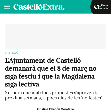
Fes-te
soci/a
Fes-te soci/a
Iniciar sessió
VA
ES
CASTELLÓ
L'Ajuntament de Castelló
demanarà que el 8 de març no
siga festiu i que la Magdalena
siga lectiva
S’espera que ambdues propostes s’aproven la
pròxima setmana, a pocs dies de les ‘no festes’
Cristina Chacón Moratalla