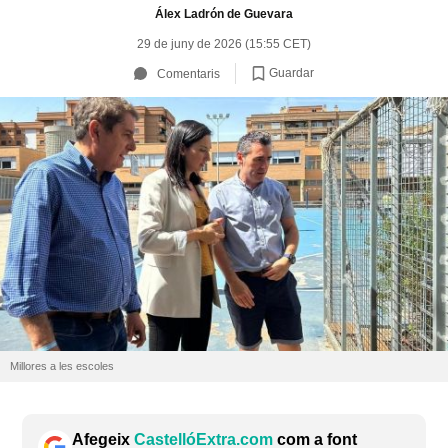
Álex Ladrón de Guevara
29 de juny de 2026 (15:55 CET)
Guardar
Comentaris
Millores a les escoles
Afegeix
CastellóExtra.com
com a font