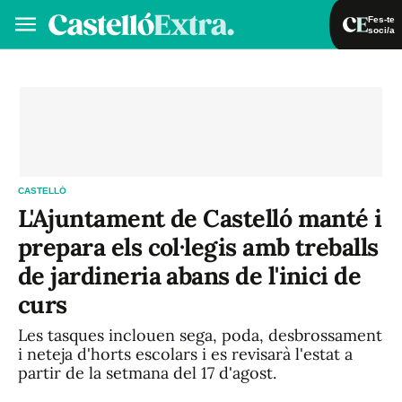
Fes-te
soci/a
Fes-te soci/a
Iniciar sessió
VA
ES
CASTELLÓ
L'Ajuntament de Castelló manté i
prepara els col·legis amb treballs
de jardineria abans de l'inici de
curs
Les tasques inclouen sega, poda, desbrossament
i neteja d'horts escolars i es revisarà l'estat a
partir de la setmana del 17 d'agost.