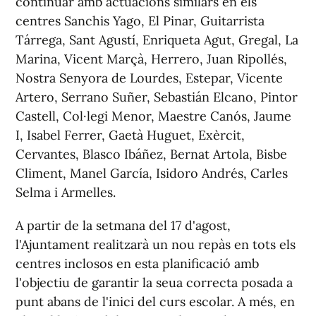
continuar amb actuacions similars en els
centres Sanchis Yago, El Pinar, Guitarrista
Tárrega, Sant Agustí, Enriqueta Agut, Gregal, La
Marina, Vicent Marçà, Herrero, Juan Ripollés,
Nostra Senyora de Lourdes, Estepar, Vicente
Artero, Serrano Suñer, Sebastián Elcano, Pintor
Castell, Col·legi Menor, Maestre Canós, Jaume
I, Isabel Ferrer, Gaetà Huguet, Exèrcit,
Cervantes, Blasco Ibáñez, Bernat Artola, Bisbe
Climent, Manel García, Isidoro Andrés, Carles
Selma i Armelles.
A partir de la setmana del 17 d'agost,
l'Ajuntament realitzarà un nou repàs en tots els
centres inclosos en esta planificació amb
l'objectiu de garantir la seua correcta posada a
punt abans de l'inici del curs escolar. A més, en