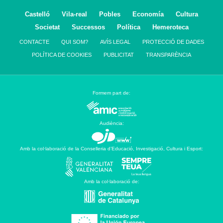
Castelló
Vila-real
Pobles
Economía
Cultura
Societat
Successos
Política
Hemeroteca
CONTACTE
QUI SOM?
AVÍS LEGAL
PROTECCIÓ DE DADES
POLÍTICA DE COOKIES
PUBLICITAT
TRANSPARÈNCIA
Formem part de:
Audiència:
Amb la col·laboració de la Conselleria d’Educació, Investigació, Cultura i Esport:
Amb la col·laboració de: