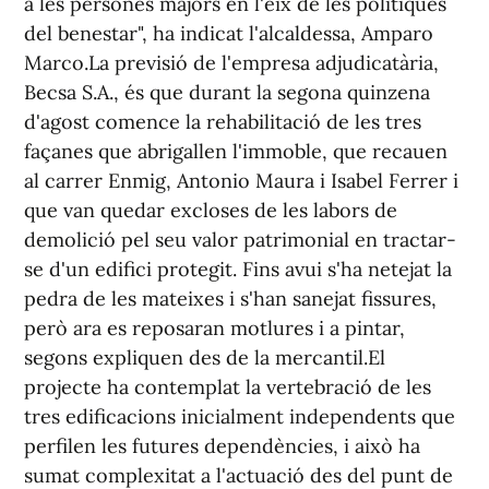
a les persones majors en l'eix de les polítiques
del benestar", ha indicat l'alcaldessa, Amparo
Marco.La previsió de l'empresa adjudicatària,
Becsa S.A., és que durant la segona quinzena
d'agost comence la rehabilitació de les tres
façanes que abrigallen l'immoble, que recauen
al carrer Enmig, Antonio Maura i Isabel Ferrer i
que van quedar excloses de les labors de
demolició pel seu valor patrimonial en tractar-
se d'un edifici protegit. Fins avui s'ha netejat la
pedra de les mateixes i s'han sanejat fissures,
però ara es reposaran motlures i a pintar,
segons expliquen des de la mercantil.El
projecte ha contemplat la vertebració de les
tres edificacions inicialment independents que
perfilen les futures dependències, i això ha
sumat complexitat a l'actuació des del punt de