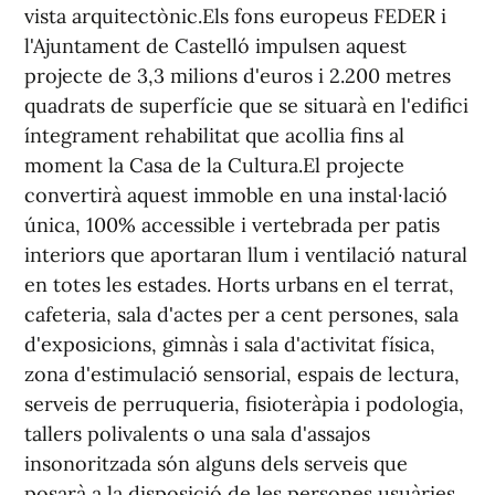
vista arquitectònic.Els fons europeus FEDER i
l'Ajuntament de Castelló impulsen aquest
projecte de 3,3 milions d'euros i 2.200 metres
quadrats de superfície que se situarà en l'edifici
íntegrament rehabilitat que acollia fins al
moment la Casa de la Cultura.El projecte
convertirà aquest immoble en una instal·lació
única, 100% accessible i vertebrada per patis
interiors que aportaran llum i ventilació natural
en totes les estades. Horts urbans en el terrat,
cafeteria, sala d'actes per a cent persones, sala
d'exposicions, gimnàs i sala d'activitat física,
zona d'estimulació sensorial, espais de lectura,
serveis de perruqueria, fisioteràpia i podologia,
tallers polivalents o una sala d'assajos
insonoritzada són alguns dels serveis que
posarà a la disposició de les persones usuàries.