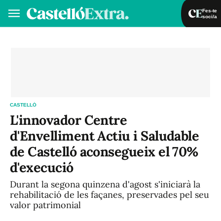
Fes-te
soci/a
Fes-te soci/a
Iniciar sessió
VA
ES
CASTELLÓ
L'innovador Centre
d'Envelliment Actiu i Saludable
de Castelló aconsegueix el 70%
d'execució
Durant la segona quinzena d'agost s'iniciarà la
rehabilitació de les façanes, preservades pel seu
valor patrimonial