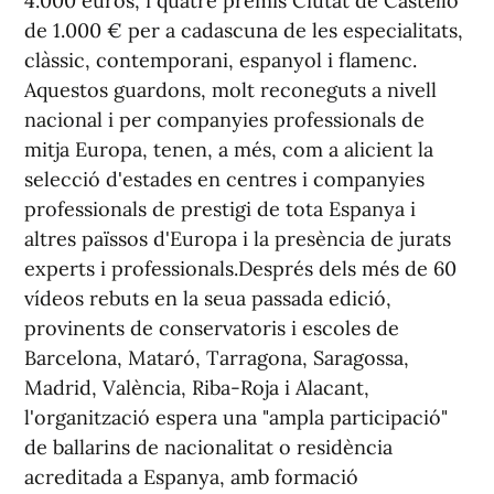
4.000 euros, i quatre premis Ciutat de Castelló
de 1.000 € per a cadascuna de les especialitats,
clàssic, contemporani, espanyol i flamenc.
Aquestos guardons, molt reconeguts a nivell
nacional i per companyies professionals de
mitja Europa, tenen, a més, com a alicient la
selecció d'estades en centres i companyies
professionals de prestigi de tota Espanya i
altres païssos d'Europa i la presència de jurats
experts i professionals.Després dels més de 60
vídeos rebuts en la seua passada edició,
provinents de conservatoris i escoles de
Barcelona, Mataró, Tarragona, Saragossa,
Madrid, València, Riba-Roja i Alacant,
l'organització espera una "ampla participació"
de ballarins de nacionalitat o residència
acreditada a Espanya, amb formació