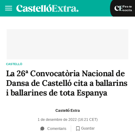
Fes-te
soci/a
Fes-te soci/a
Iniciar sessió
VA
ES
CASTELLÓ
La 26ª Convocatòria Nacional de
Dansa de Castelló cita a ballarins
i ballarines de tota Espanya
Castelló Extra
1 de desembre de 2022 (16:21 CET)
Guardar
Comentaris