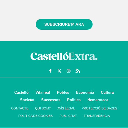
Registra't gratuïtament i et mantindrem informat
sempre de tot el que passa a prop teu
SUBSCRIURE'M ARA
Castelló
Vila-real
Pobles
Economía
Cultura
Societat
Successos
Política
Hemeroteca
CONTACTE
QUI SOM?
AVÍS LEGAL
PROTECCIÓ DE DADES
POLÍTICA DE COOKIES
PUBLICITAT
TRANSPARÈNCIA