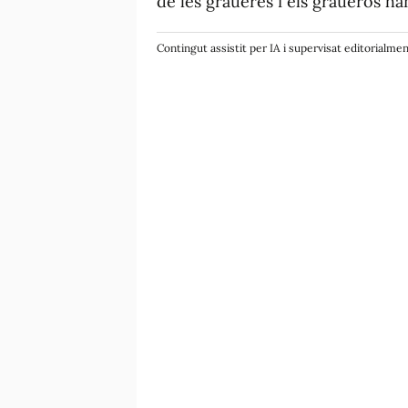
de les graueres i els graueros han
Contingut assistit per IA i supervisat editorialme