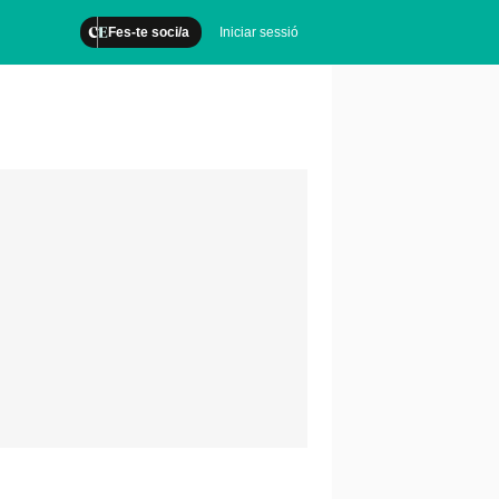
Fes-te soci/a
Iniciar sessió