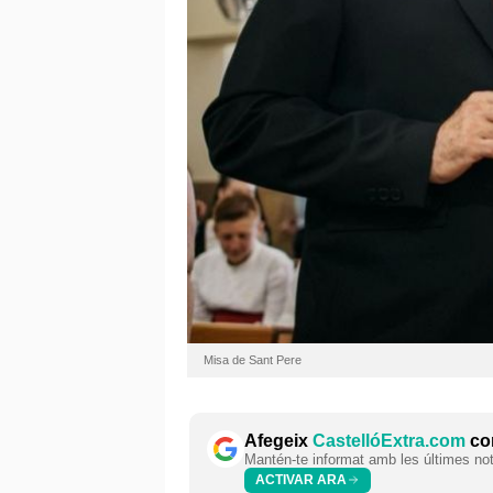
Misa de Sant Pere
Afegeix
CastellóExtra.com
com
Mantén-te informat amb les últimes notí
ACTIVAR ARA