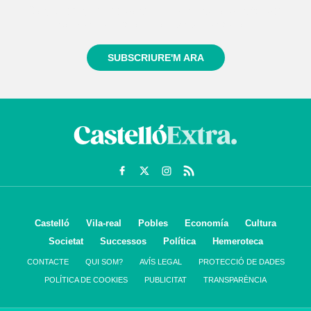
Registra't gratuïtament i et mantindrem informat
sempre de tot el que passa a prop teu
SUBSCRIURE'M ARA
Castelló
Vila-real
Pobles
Economía
Cultura
Societat
Successos
Política
Hemeroteca
CONTACTE
QUI SOM?
AVÍS LEGAL
PROTECCIÓ DE DADES
POLÍTICA DE COOKIES
PUBLICITAT
TRANSPARÈNCIA