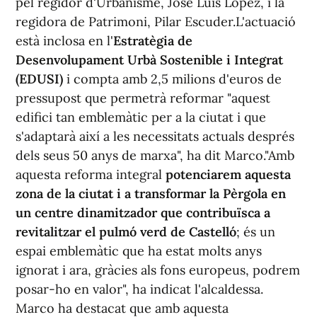
pel regidor d'Urbanisme, José Luis López, i la
regidora de Patrimoni, Pilar Escuder.L'actuació
està inclosa en l'
Estratègia de
Desenvolupament Urbà Sostenible i Integrat
(EDUSI)
i compta amb 2,5 milions d'euros de
pressupost que permetrà reformar "aquest
edifici tan emblemàtic per a la ciutat i que
s'adaptarà així a les necessitats actuals després
dels seus 50 anys de marxa", ha dit Marco."Amb
aquesta reforma integral
potenciarem aquesta
zona de la ciutat i a transformar la Pèrgola en
un centre dinamitzador que contribuïsca a
revitalitzar el pulmó verd de Castelló
; és un
espai emblemàtic que ha estat molts anys
ignorat i ara, gràcies als fons europeus, podrem
posar-ho en valor", ha indicat l'alcaldessa.
Marco ha destacat que amb aquesta