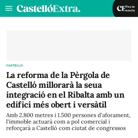
Fes-te
soci/a
Fes-te soci/a
Iniciar sessió
VA
ES
CASTELLÓ
La reforma de la Pèrgola de
Castelló millorarà la seua
integració en el Ribalta amb un
edifici més obert i versàtil
Amb 2.800 metres i 1.500 persones d'aforament,
l'immoble actuarà com a pol comercial i
reforçarà a Castelló com ciutat de congressos