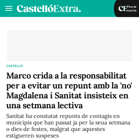
Fes-te
soci/a
Fes-te soci/a
Iniciar sessió
VA
ES
CASTELLÓ
Marco crida a la responsabilitat
per a evitar un repunt amb la 'no'
Magdalena i Sanitat insisteix en
una setmana lectiva
Sanitat ha constatat repunts de contagis en
municipis que han passat ja per la seua setmana
o dies de festes, malgrat que aquestes
estigueren suspeses