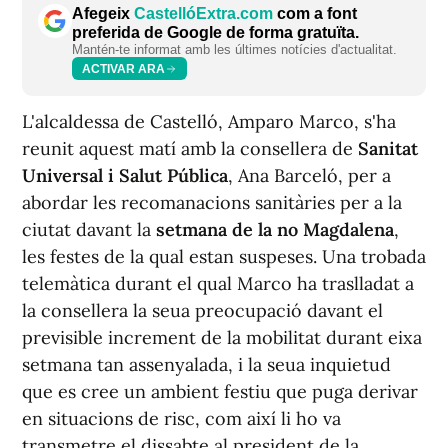
Afegeix
CastellóExtra.com
com a font
preferida de Google de forma gratuïta.
Mantén-te informat amb les últimes notícies d'actualitat.
ACTIVAR ARA
L'alcaldessa de Castelló, Amparo Marco, s'ha
reunit aquest matí amb la consellera de
Sanitat
Universal i Salut Pública
, Ana Barceló, per a
abordar les recomanacions sanitàries per a la
ciutat davant la
setmana de la no Magdalena
,
les festes de la qual estan suspeses. Una trobada
telemàtica durant el qual Marco ha traslladat a
la consellera la seua preocupació davant el
previsible increment de la mobilitat durant eixa
setmana tan assenyalada, i la seua inquietud
que es cree un ambient festiu que puga derivar
en situacions de risc, com així li ho va
transmetre el dissabte al president de la