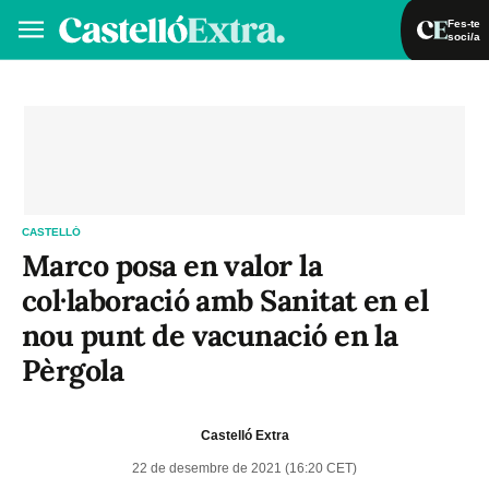
Fes-te
soci/a
Fes-te soci/a
Iniciar sessió
VA
ES
CASTELLÓ
Marco posa en valor la
col·laboració amb Sanitat en el
nou punt de vacunació en la
Pèrgola
Castelló Extra
22 de desembre de 2021 (16:20 CET)