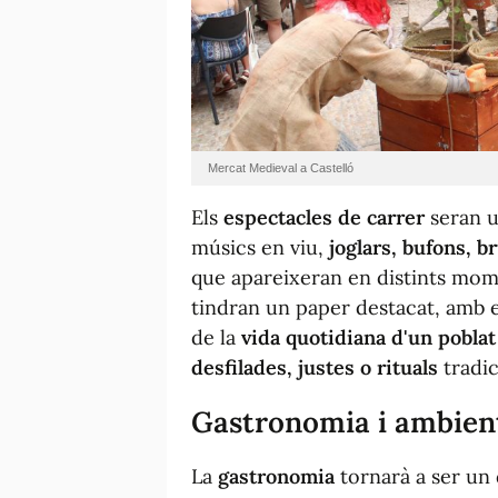
Mercat Medieval a Castelló
Els
espectacles de carrer
seran u
músics en viu,
joglars, bufons, b
que apareixeran en distints mome
tindran un paper destacat, amb e
de la
vida quotidiana d'un pobla
desfilades, justes o rituals
tradic
Gastronomia i ambient
La
gastronomia
tornarà a ser un 