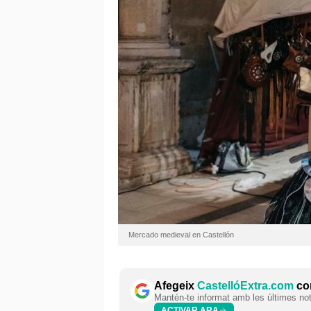
Mercado medieval en Castellón
Afegeix
CastellóExtra.com
com
Mantén-te informat amb les últimes notí
ACTIVAR ARA