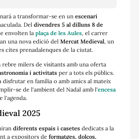
narà a transformar-se en un
escenari
maculada. Del
divendres 5 al dilluns 8 de
que envolten la
plaça de les Aules
, el carrer
iran una nova edició del
Mercat Medieval
, un
s cites prenadalenques de la ciutat.
a rebre milers de visitants amb una oferta
astronomia i activitats
per a tots els públics.
 disfrutar en família o amb amics al mateix
plir-se de l'ambient del Nadal amb l'
encesa
de l'agenda.
ieval 2025
buiran
diferents espais i casetes
dedicats a la
unt a expositors de
formatges, dolços,