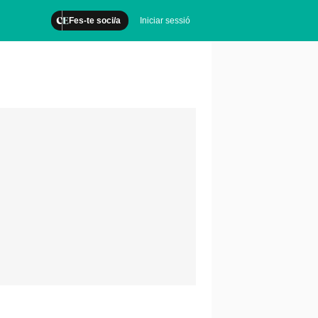
Fes-te soci/a
Iniciar sessió