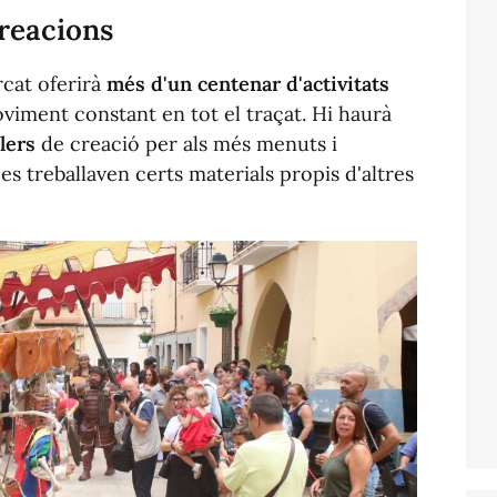
creacions
rcat oferirà
més d'un centenar d'activitats
iment constant en tot el traçat. Hi haurà
llers
de creació per als més menuts i
s treballaven certs materials propis d'altres