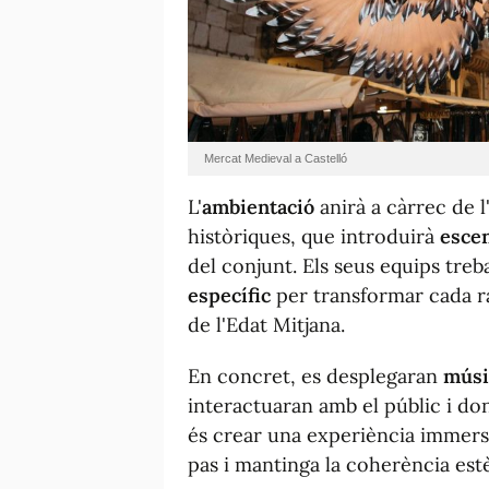
Mercat Medieval a Castelló
L'
ambientació
anirà a càrrec de 
històriques, que introduirà
esce
del conjunt. Els seus equips tre
específic
per transformar cada r
de l'Edat Mitjana.
En concret, es desplegaran
músic
interactuaran amb el públic i dona
és crear una experiència immersi
pas i mantinga la coherència estèt