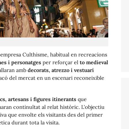
l'empresa Culthisme, habitual en recreacions
nes i personatges
per reforçar el
to medieval
ballaran amb
decorats, atrezzo i vestuari
acó del mercat en un escenari reconeixible
s, artesans i figures itinerants
que
ran continuïtat al relat històric. L'objectiu
va que envolte els visitants des del primer
ica durant tota la visita.