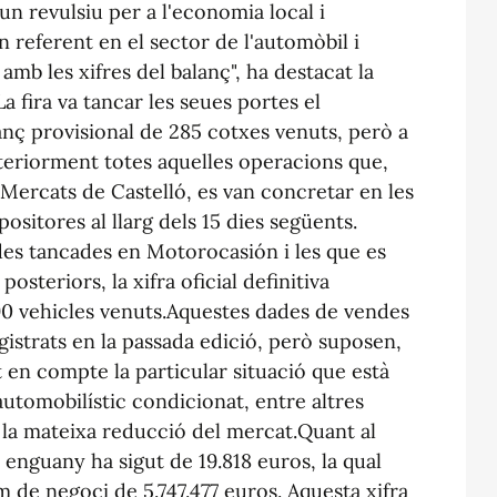
un revulsiu per a l'economia local i
n referent en el sector de l'automòbil i
mb les xifres del balanç", ha destacat la
 fira va tancar les seues portes el
nç provisional de 285 cotxes venuts, però a
steriorment totes aquelles operacions que,
i Mercats de Castelló, es van concretar en les
ositores al llarg dels 15 dies següents.
des tancades en Motorocasión i les que es
steriors, la xifra oficial definitiva
90 vehicles venuts.Aquestes dades de vendes
gistrats en la passada edició, però suposen,
t en compte la particular situació que està
automobilístic condicionat, entre altres
 la mateixa reducció del mercat.Quant al
 enguany ha sigut de 19.818 euros, la qual
de negoci de 5.747.477 euros. Aquesta xifra