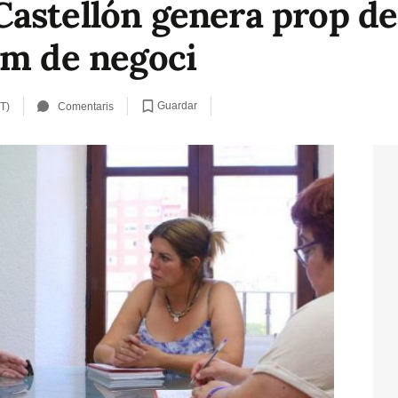
astellón genera prop de 
um de negoci
Guardar
T)
Comentaris