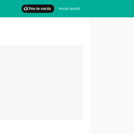
Fes-te soci/a
Iniciar sessió