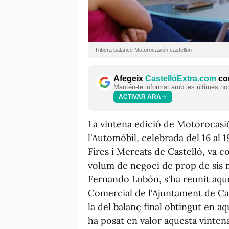
Ribera balance Motorocasión castellon
Afegeix
CastellóExtra.com
com
Mantén-te informat amb les últimes notí
ACTIVAR ARA
La vintena edició de Motorocasió
l'Automòbil, celebrada del 16 al 
Fires i Mercats de Castelló, va 
volum de negoci de prop de sis m
Fernando Lobón, s'ha reunit aqu
Comercial de l'Ajuntament de Ca
la del balanç final obtingut en a
ha posat en valor aquesta vinten