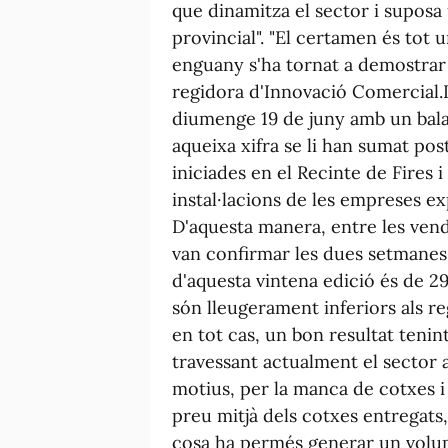
que dinamitza el sector i suposa 
provincial". "El certamen és tot u
enguany s'ha tornat a demostrar a
regidora d'Innovació Comercial.La
diumenge 19 de juny amb un bala
aqueixa xifra se li han sumat po
iniciades en el Recinte de Fires 
instal·lacions de les empreses exp
D'aquesta manera, entre les ven
van confirmar les dues setmanes po
d'aquesta vintena edició és de 2
són lleugerament inferiors als re
en tot cas, un bon resultat tenin
travessant actualment el sector 
motius, per la manca de cotxes i
preu mitjà dels cotxes entregats,
cosa ha permés generar un volum 