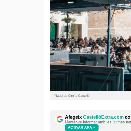
'Nadal de Circ' a Castelló
Afegeix
CastellóExtra.com
com
Mantén-te informat amb les últimes notí
ACTIVAR ARA