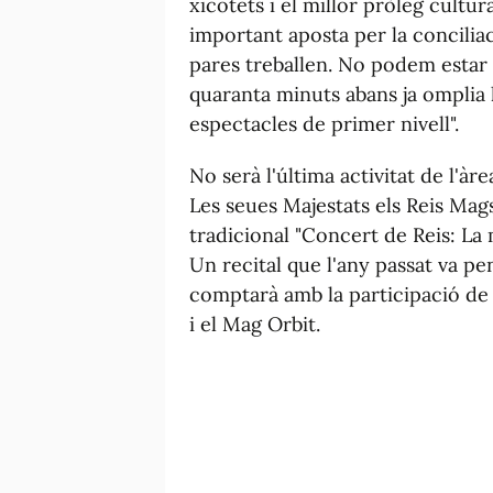
xicotets i el millor pròleg cultu
important aposta per la conciliac
pares treballen. No podem estar m
quaranta minuts abans ja omplia l
espectacles de primer nivell".
No serà l'última activitat de l'à
Les seues Majestats els Reis Mags
tradicional "Concert de Reis: La m
Un recital que l'any passat va penj
comptarà amb la participació de 
i el Mag Orbit.