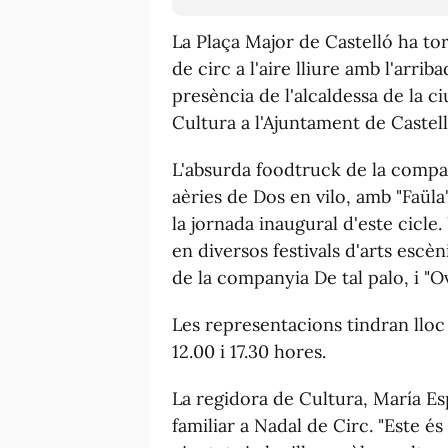
La Plaça Major de Castelló ha to
de circ a l'aire lliure amb l'arri
presència de l'alcaldessa de la c
Cultura a l'Ajuntament de Castel
L'absurda foodtruck de la compan
aèries de Dos en vilo, amb "Faül
la jornada inaugural d'este cicl
en diversos festivals d'arts esc
de la companyia De tal palo, i "O
Les representacions tindran lloc 
12.00 i 17.30 hores.
La regidora de Cultura, María Esp
familiar a Nadal de Circ. "Este és