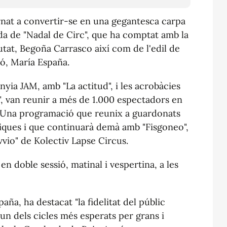
rnat a convertir-se en una gegantesca carpa
bada de "Nadal de Circ", que ha comptat amb la
iutat, Begoña Carrasco així com de l'edil de
ló, María España.
yia JAM, amb "La actitud", i les acrobàcies
a", van reunir a més de 1.000 espectadors en
e. Una programació que reunix a guardonats
èniques i que continuarà demà amb "Fisgoneo",
vvio" de Kolectiv Lapse Circus.
en doble sessió, matinal i vespertina, a les
aña, ha destacat "la fidelitat del públic
 un dels cicles més esperats per grans i