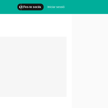
Fes-te soci/a
Iniciar sessió