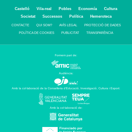
Castelló
Vila-real
Pobles
Economía
Cultura
Societat
Successos
Política
Hemeroteca
CONTACTE
QUI SOM?
AVÍS LEGAL
PROTECCIÓ DE DADES
POLÍTICA DE COOKIES
PUBLICITAT
TRANSPARÈNCIA
Formem part de:
Audiència:
Amb la col·laboració de la Conselleria d’Educació, Investigació, Cultura i Esport:
Amb la col·laboració de: