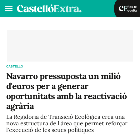
Fes-te
soci/a
Fes-te soci/a
Iniciar sessió
VA
ES
CASTELLÓ
Navarro pressuposta un milió
d'euros per a generar
oportunitats amb la reactivació
agrària
La Regidoria de Transició Ecològica crea una
nova estructura de l'àrea que permet reforçar
l'execució de les seues polítiques