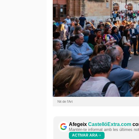
Nit de l'Art
Afegeix
CastellóExtra.com
com
Mantén-te informat amb les últimes notí
ACTIVAR ARA