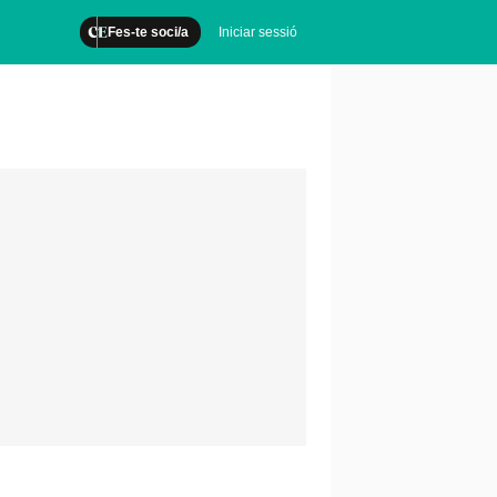
Fes-te soci/a
Iniciar sessió