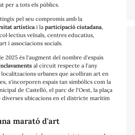
 per a tots els públics.
tingix pel seu compromís amb la
sitat artística
i la
participació ciutadana
,
col·lectius veïnals, centres educatius,
rt i associacions socials.
ó de 2025 és l'augment del nombre d'espais
enclavaments
al circuit respecte a l'any
s localitzacions urbanes que acolliran art en
elles, s'incorporen espais tan simbòlics com la
cipal de Castelló, el parc de l'Oest, la plaça
o diverses ubicacions en el districte marítim
una marató d'art