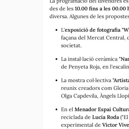
La programació del divendres e
des de les
10.00 fins a les 00.00
diversa. Algunes de les proposte
L'
exposició de fotografia "
façana del Mercat Central, q
societat.
La instal·lació ceràmica
"Nar
de Penyeta Roja, en l'escali
La mostra col·lectiva
"Artis
reunix creadors com Gloria 
Olga Capdevila, Àngels Llopi
En el
Menador Espai Cultur
reciclada de
Lucía Roda
(
"El
experimental de
Víctor Viv