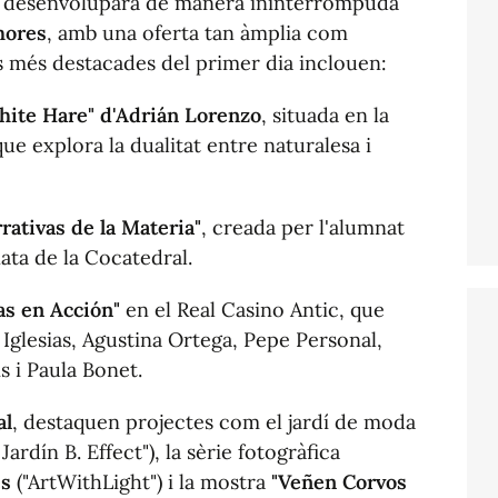
s desenvoluparà de manera ininterrompuda
 hores
, amb una oferta tan àmplia com
s més destacades del primer dia inclouen:
White Hare" d'Adrián Lorenzo
, situada en la
ue explora la dualitat entre naturalesa i
rativas de la Materia"
, creada per l'alumnat
nata de la Cocatedral.
tas en Acción"
en el Real Casino Antic, que
Iglesias, Agustina Ortega, Pepe Personal,
s i Paula Bonet.
al
, destaquen projectes com el jardí de moda
 Jardín B. Effect"
), la sèrie fotogràfica
es
(
"ArtWithLight"
) i la mostra
"Veñen Corvos