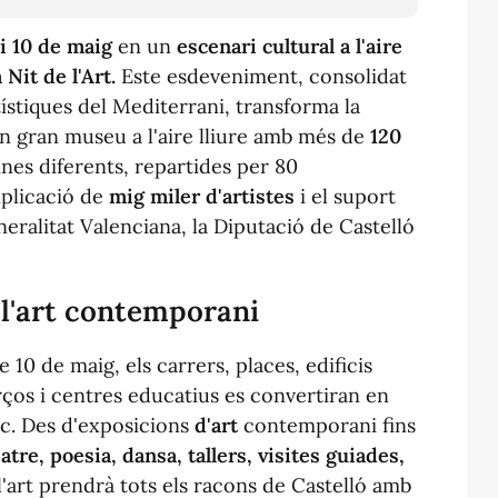
 i 10 de maig
en un
escenari cultural a l'aire
 Nit de l'Art.
Este esdeveniment, consolidat
ístiques del Mediterrani, transforma la
n gran museu a l'aire lliure amb més de
120
ines diferents, repartides per 80
mplicació de
mig miler d'artistes
i el suport
eralitat Valenciana, la Diputació de Castelló
 l'art contemporani
e 10 de maig, els carrers, places, edificis
rços i centres educatius es convertiran en
ic. Des d'exposicions
d'art
contemporani fins
atre, poe
si
a, dansa, tallers, visites guiades,
 l'art prendrà tots els racons de Castelló amb