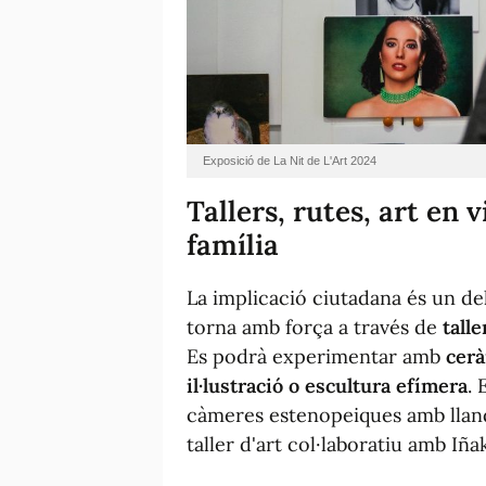
Exposició de La Nit de L'Art 2024
Tallers, rutes, art en v
família
La implicació ciutadana és un dels
torna amb força a través de
talle
Es podrà experimentar amb
cerà
il·lustració o escultura efímera
. 
càmeres estenopeiques amb llandes
taller d'art col·laboratiu amb Iña