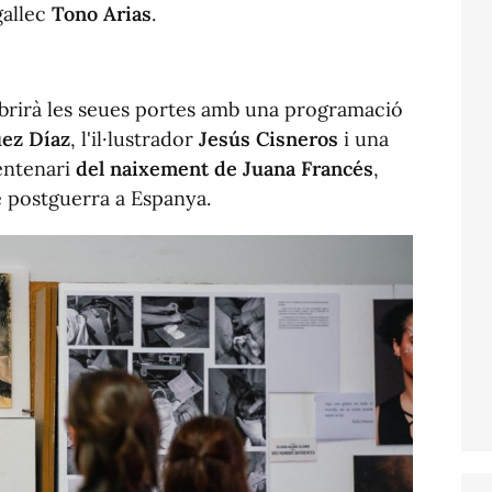
gallec
Tono Arias
.
rirà les seues portes amb una programació
uez Díaz
, l'il·lustrador
Jesús Cisneros
i una
entenari
del naixement de Juana Francés
,
de postguerra a Espanya.